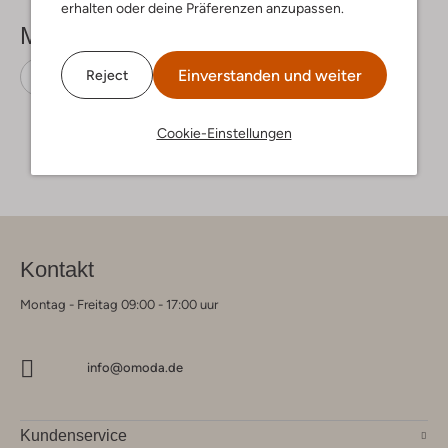
erhalten oder deine Präferenzen anzupassen.
Mehr sehen
Einverstanden und weiter
Reject
Sneaker Low
Pme Legend
Leder
Cookie-Einstellungen
Kontakt
Montag - Freitag 09:00 - 17:00 uur
info@omoda.de
Kundenservice