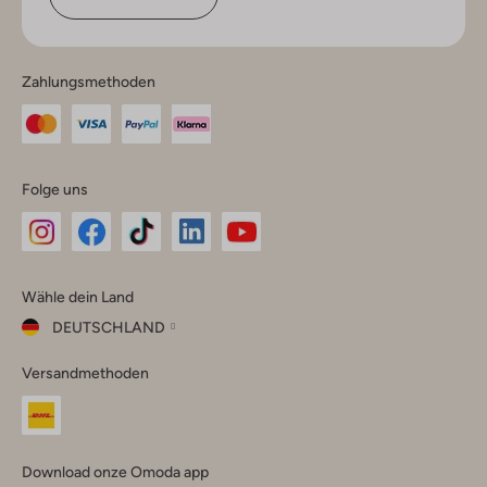
Zahlungsmethoden
Folge uns
Omoda
Omoda
Omoda
Omoda
Omoda
Wähle dein Land
Instagram
Facebook
TikTok
LinkedIn
YouTube
DEUTSCHLAND
Wähle
Versandmethoden
dein
Schließ
Land
Nederland
België
(Nederlands)
Download onze Omoda app