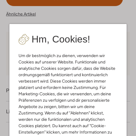
Ähnliche Artikel
Hm, Cookies!
Kostenloser Versand
ab € 75 für Club-Omoda
Mitglieder in Deutschland
Um dir bestmöglich zu dienen, verwenden wir
Kauf auf Rechnung
30 Tagen
Rückgaberecht
Cookies auf unserer Website. Funktionale und
analytische Cookies sorgen dafür, dass die Website
ordnungsgemäß funktioniert und kontinuierlich
verbessert wird. Diese Cookies werden immer
platziert und erfordern keine Zustimmung. Für
Produktinformation
Marketing-Cookies, die wir verwenden, um deine
Präferenzen zu verfolgen und dir personalisierte
Angebote zu zeigen, bitten wir um deine
Lieferung & Rückgabe
Zustimmung. Wenn du auf "Ablehnen" klickst,
werden nur die funktionalen und analytischen
Cookies platziert. Du kannst auch auf "Cookie-
Einstellungen" klicken, um mehr Informationen zu