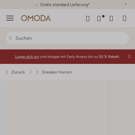
30 Tage Rückgaberecht
Menü
Logge dich ein
und shoppe mit Early Access bis zu
50 % Rabatt.
Zurück
Sneaker Herren