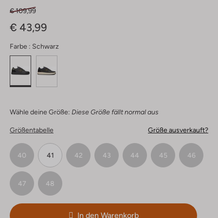
€ 109,99
€ 43,99
Farbe :
Schwarz
Wähle deine Größe:
Diese Größe fällt normal aus
Größentabelle
Größe ausverkauft?
40
41
42
43
44
45
46
47
48
In den Warenkorb