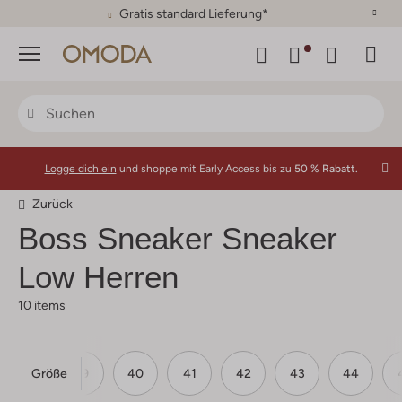
30 Tage Rückgaberecht
Menü
Logge dich ein
und shoppe mit Early Access bis zu
50 % Rabatt.
Zurück
Boss
Sneaker Sneaker
Low Herren
10 items
Größe
39
40
41
42
43
44