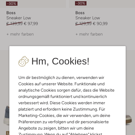
-30%
-30%
Boss
Boss
Sneaker Low
Sneaker Low
€ 139,99
€ 97,99
€ 129,99
€ 90,99
+ mehr farben
+ mehr farben
Hm, Cookies!
Um dir bestmöglich zu dienen, verwenden wir
Cookies auf unserer Website. Funktionale und
analytische Cookies sorgen dafür, dass die Website
ordnungsgemäß funktioniert und kontinuierlich
verbessert wird. Diese Cookies werden immer
platziert und erfordern keine Zustimmung. Für
Marketing-Cookies, die wir verwenden, um deine
Präferenzen zu verfolgen und dir personalisierte
Angebote zu zeigen, bitten wir um deine
Letzte Größen
Letzte Größen
Zustimmung. Wenn du auf "Ablehnen" klickst,