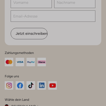
Jetzt einschreiben
Zahlungsmethoden
Folge uns
Omoda
Omoda
Omoda
Omoda
Omoda
Wähle dein Land
Instagram
Facebook
TikTok
LinkedIn
YouTube