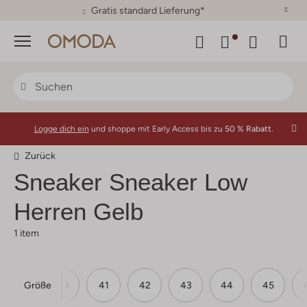
30 Tage Rückgaberecht
Menü
Logge dich ein
und shoppe mit Early Access bis zu
50 % Rabatt.
Zurück
Sneaker Sneaker Low
Herren Gelb
1 item
Größe
40
41
42
43
44
45