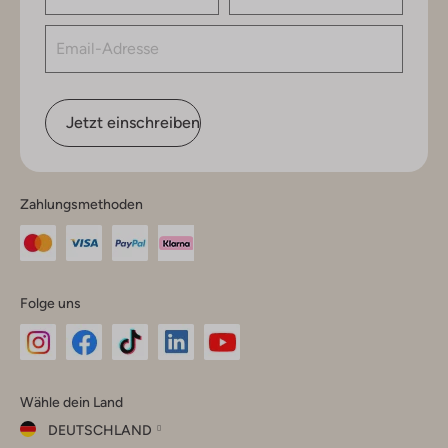
Jetzt einschreiben
Zahlungsmethoden
Folge uns
Omoda
Omoda
Omoda
Omoda
Omoda
Wähle dein Land
Instagram
Facebook
TikTok
LinkedIn
YouTube
DEUTSCHLAND