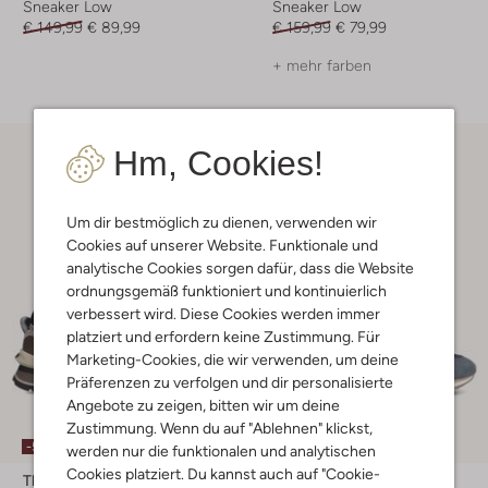
Sneaker Low
Sneaker Low
€ 149,99
€ 89,99
€ 159,99
€ 79,99
+ mehr farben
Hm, Cookies!
Um dir bestmöglich zu dienen, verwenden wir
Cookies auf unserer Website. Funktionale und
analytische Cookies sorgen dafür, dass die Website
ordnungsgemäß funktioniert und kontinuierlich
verbessert wird. Diese Cookies werden immer
platziert und erfordern keine Zustimmung. Für
Marketing-Cookies, die wir verwenden, um deine
Präferenzen zu verfolgen und dir personalisierte
Angebote zu zeigen, bitten wir um deine
Letzte Größen
Zustimmung. Wenn du auf "Ablehnen" klickst,
-50%
-50%
werden nur die funktionalen und analytischen
Cookies platziert. Du kannst auch auf "Cookie-
The Hoff Brand
The Hoff Brand