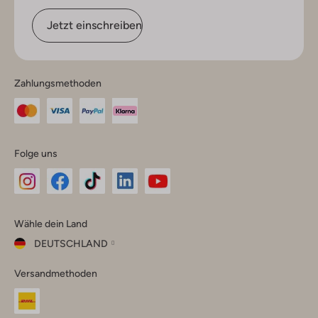
Jetzt einschreiben
Zahlungsmethoden
Folge uns
Omoda
Omoda
Omoda
Omoda
Omoda
Wähle dein Land
Instagram
Facebook
TikTok
LinkedIn
YouTube
DEUTSCHLAND
Wähle
Versandmethoden
dein
Schließ
Land
Nederland