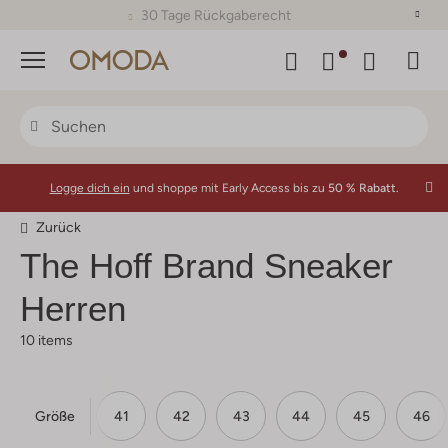
30 Tage Rückgaberecht
Menü
Logge dich ein
und shoppe mit Early Access bis zu
50 % Rabatt.
Zurück
The Hoff Brand
Sneaker
Herren
10 items
Größe
40
41
42
43
44
45
46