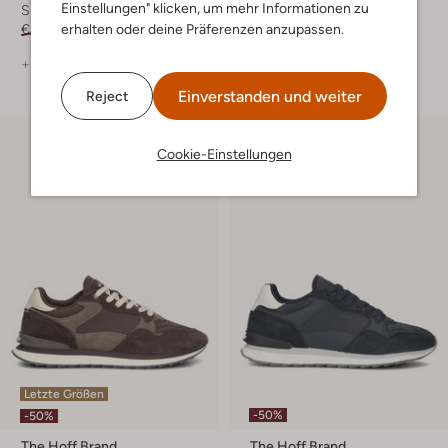
Einstellungen" klicken, um mehr Informationen zu
Sneaker Low
Sneaker Low
erhalten oder deine Präferenzen anzupassen.
€ 159,99
€ 79,99
€ 129,99
€ 64,99
+ mehr farben
Einverstanden und weiter
Reject
Cookie-Einstellungen
Letzte Größen
-50%
-50%
The Hoff Brand
The Hoff Brand