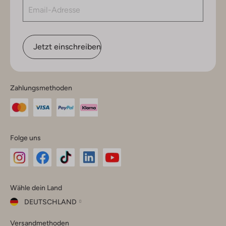
Jetzt einschreiben
Zahlungsmethoden
Folge uns
Omoda
Omoda
Omoda
Omoda
Omoda
Wähle dein Land
Instagram
Facebook
TikTok
LinkedIn
YouTube
DEUTSCHLAND
Wähle
Versandmethoden
dein