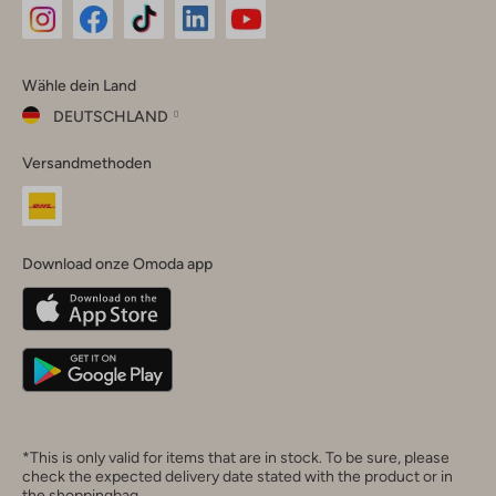
Omoda
Omoda
Omoda
Omoda
Omoda
Wähle dein Land
Instagram
Facebook
TikTok
LinkedIn
YouTube
DEUTSCHLAND
Wähle
Versandmethoden
dein
Schließ
Land
Nederland
België
(Nederlands)
Download onze Omoda app
Belgique
(Français)
Deutschland
*This is only valid for items that are in stock. To be sure, please
check the expected delivery date stated with the product or in
the shoppingbag.