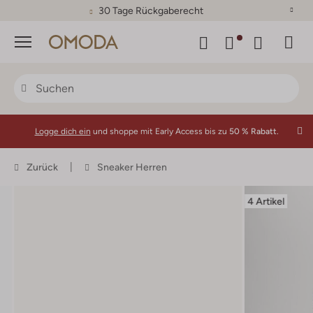
30 Tage Rückgaberecht
Menü
Logge dich ein
und shoppe mit Early Access bis zu
50 % Rabatt.
Zurück
Sneaker Herren
4 Artikel