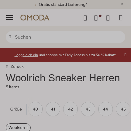
Gratis standard Lieferung*
Menü
Logge dich ein
und shoppe mit Early Access bis zu
50 % Rabatt.
Zurück
Woolrich
Sneaker Herren
5 items
Größe
40
41
42
43
44
45
Woolrich