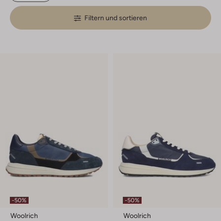
Filtern und sortieren
-50%
-50%
Woolrich
Woolrich