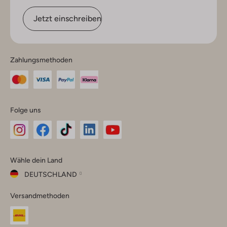
Jetzt einschreiben
Zahlungsmethoden
Folge uns
Omoda
Omoda
Omoda
Omoda
Omoda
Wähle dein Land
Instagram
Facebook
TikTok
LinkedIn
YouTube
DEUTSCHLAND
Wähle
Versandmethoden
dein
Schließ
Land
Nederland