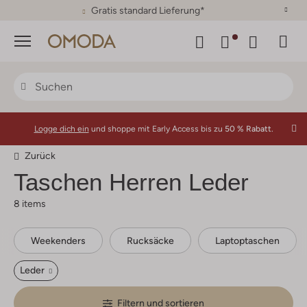
30 Tage Rückgaberecht
Menü
Logge dich ein
und shoppe mit Early Access bis zu
50 % Rabatt.
Zurück
Taschen Herren Leder
8 items
Weekenders
Rucksäcke
Laptoptaschen
Leder
Filtern und sortieren