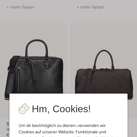
+ mehr farben
+ mehr farben
Hm, Cookies!
Stefano Lauran
Stefano Lauran
Um dir bestmöglich zu dienen, verwenden wir
laptoptasche
Weekender
Cookies auf unserer Website. Funktionale und
€ 249,99
€ 349,99