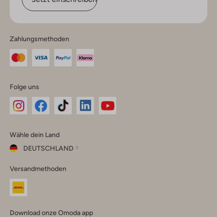
Zahlungsmethoden
Folge uns
Omoda
Omoda
Omoda
Omoda
Omoda
Wähle dein Land
Instagram
Facebook
TikTok
LinkedIn
YouTube
DEUTSCHLAND
Wähle
Versandmethoden
dein
Schließ
Land
Nederland
België
(Nederlands)
Download onze Omoda app