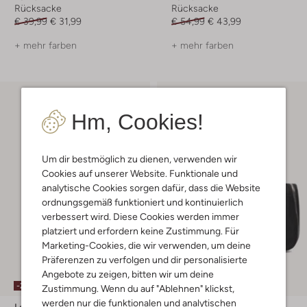
Rücksacke
Rücksacke
€ 39,99
€ 31,99
€ 54,99
€ 43,99
+ mehr farben
+ mehr farben
Hm, Cookies!
Um dir bestmöglich zu dienen, verwenden wir
Cookies auf unserer Website. Funktionale und
analytische Cookies sorgen dafür, dass die Website
ordnungsgemäß funktioniert und kontinuierlich
verbessert wird. Diese Cookies werden immer
platziert und erfordern keine Zustimmung. Für
Marketing-Cookies, die wir verwenden, um deine
Präferenzen zu verfolgen und dir personalisierte
Angebote zu zeigen, bitten wir um deine
-20%
-20%
Zustimmung. Wenn du auf "Ablehnen" klickst,
werden nur die funktionalen und analytischen
Levi's
Boss