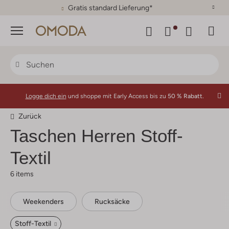
30 Tage Rückgaberecht
Menü
Logge dich ein
und shoppe mit Early Access bis zu
50 % Rabatt.
Zurück
Taschen Herren Stoff-
Textil
6 items
Weekenders
Rucksäcke
Stoff-Textil