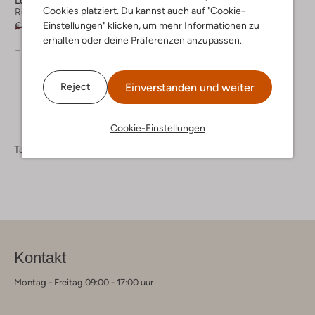
Cookies platziert. Du kannst auch auf "Cookie-
Rücksacke
Kulturbeutel
Einstellungen" klicken, um mehr Informationen zu
€ 39,99
€ 31,99
€ 119,95
€ 95,99
erhalten oder deine Präferenzen anzupassen.
+ mehr farben
Einverstanden und weiter
Reject
Cookie-Einstellungen
Taschen
Herren Taschen
Kontakt
Montag - Freitag 09:00 - 17:00 uur