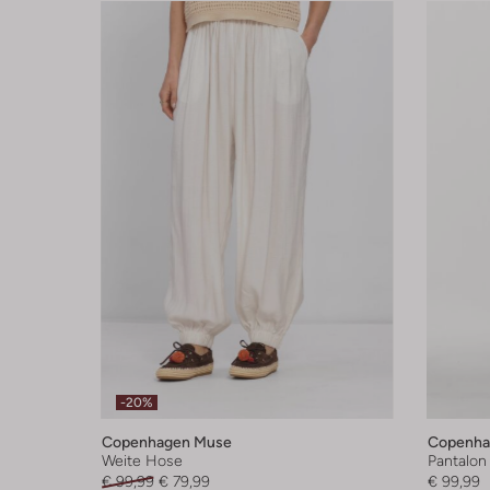
-20%
Copenhagen Muse
Copenha
Weite Hose
Pantalon
€ 99,99
€ 79,99
€ 99,99