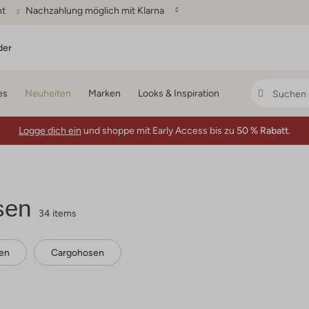
ht
Nachzahlung möglich mit Klarna
der
es
Neuheiten
Marken
Looks & Inspiration
Logge dich ein
und shoppe mit Early Access bis zu
50 % Rabatt.
sen
34 items
en
Cargohosen