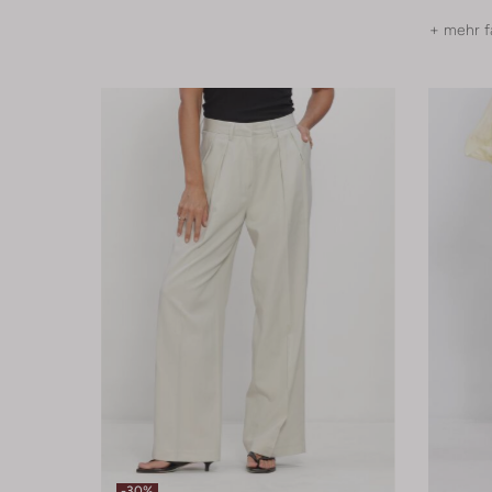
+ mehr f
-30%