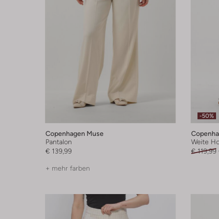
-50%
Copenhagen Muse
Copenha
Pantalon
Weite H
€ 139,99
€ 119,99
+ mehr farben