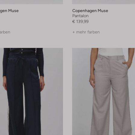
gen Muse
Copenhagen Muse
Pantalon
€ 139,99
arben
+ mehr farben