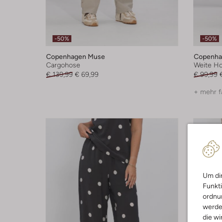
-50%
-50%
Copenhagen Muse
Copenha
Cargohose
Weite H
€ 139,99
€ 69,99
€ 99,99
+ mehr f
Um dir
Funkti
ordnun
werde
die wi