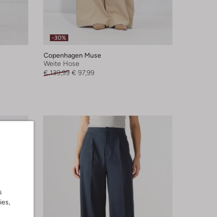
-30%
Copenhagen Muse
Weite Hose
€ 139,99
€ 97,99
s
ies,