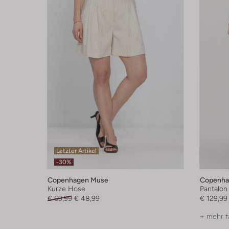
Letzter Artikel
-30%
Copenhagen Muse
Copenha
Kurze Hose
Pantalon
€ 69,99
€ 48,99
€ 129,99
+ mehr f