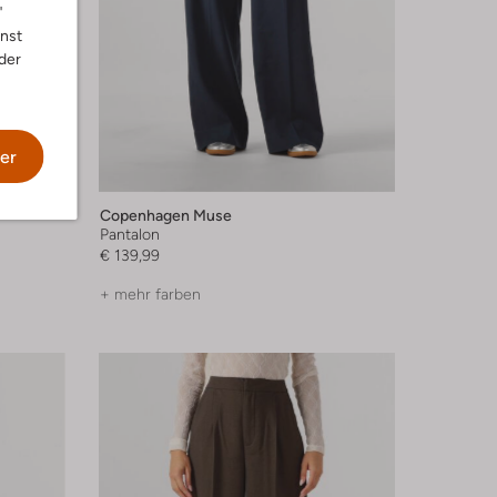
"
nnst
der
er
Copenhagen Muse
Pantalon
€ 139,99
+ mehr farben