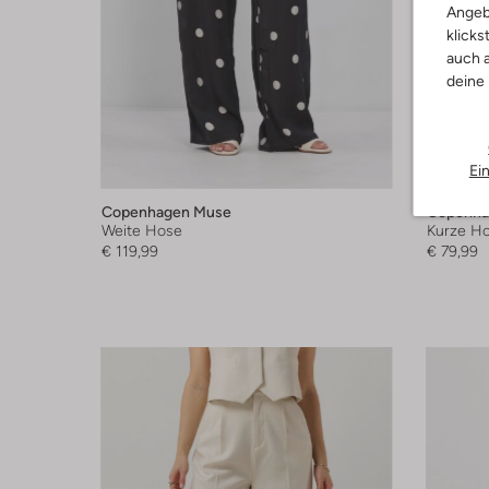
Angeb
klicks
auch a
deine
Ei
Copenhagen Muse
Copenha
Weite Hose
Kurze H
€ 119,99
€ 79,99