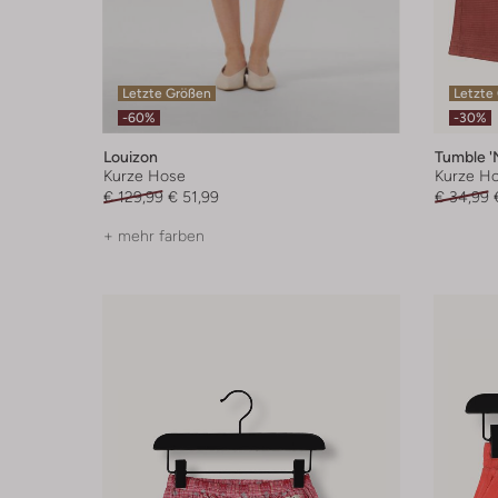
Letzte Größen
Letzte
-60%
-30%
Louizon
Tumble '
Kurze Hose
Kurze H
€ 129,99
€ 51,99
€ 34,99
+ mehr farben