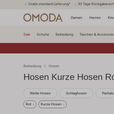
Gratis standard Lieferung*
30 Tage Rückgaberec
Damen
Herren
Kin
Sale
Schuhe
Bekleidung
Taschen & Accessoir
Bekleidung
Hosen
Hosen Kurze Hosen R
Weite Hosen
Schlaghosen
Pantal
Rot
Kurze Hosen