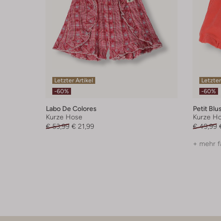
Letzter Artikel
Letzter
-60%
-60%
Labo De Colores
Petit Blu
Kurze Hose
Kurze H
€ 53,99
€ 21,99
€ 49,99
+ mehr f