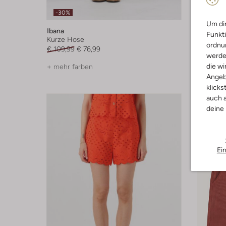
-30%
-30%
Um dir
Ibana
Baje Stu
Funkti
Kurze Hose
Kurze H
ordnun
€ 109,99
€ 76,99
€ 38,99
werde
die wi
+ mehr farben
Angeb
klicks
auch a
deine
Ei