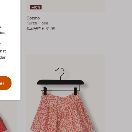
-40%
Cozmo
Kurze Hose
s
€ 52,99
€ 31,99
ies,
"
nnst
der
er