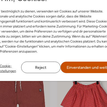
Letzte Größen
 bestmöglich zu dienen, verwenden wir Cookies auf unserer Website.
dio
Y.a.s.
onale und analytische Cookies sorgen dafür, dass die Website
ose
Kurze Hose
gsgemäß funktioniert und kontinuierlich verbessert wird. Diese Cookie
€ 26,99
€ 59,99
n immer platziert und erfordern keine Zustimmung. Für Marketing-Cook
r verwenden, um deine Präferenzen zu verfolgen und dir personalisierte
+ mehr farben
ote zu zeigen, bitten wir um deine Zustimmung. Wenn du auf "Ablehnen
t, werden nur die funktionalen und analytischen Cookies platziert. Du ka
uf "Cookie-Einstellungen" klicken, um mehr Informationen zu erhalten o
 Präferenzen anzupassen.
Cookie-
Reject
Einverstanden und weit
nstellungen