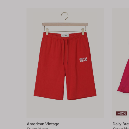
-40%
American Vintage
Daily Bra
Kurze Hose
Kurze H