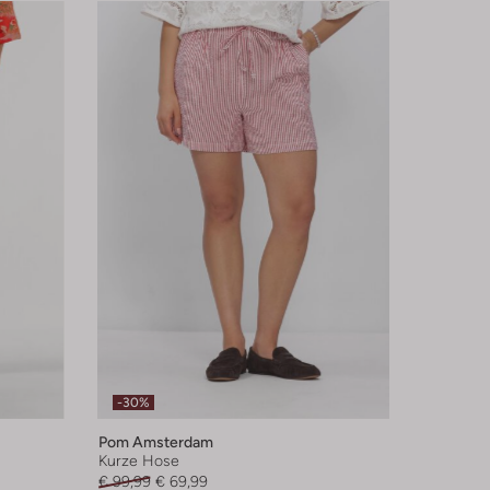
-30%
Pom Amsterdam
Kurze Hose
€ 99,99
€ 69,99