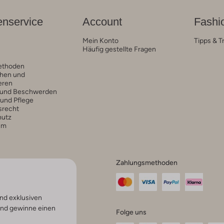
nservice
Account
Fashi
Mein Konto
Tipps & T
Häufig gestellte Fragen
ethoden
hen und
eren
 und Beschwerden
 und Pflege
srecht
hutz
um
Zahlungsmethoden
nd exklusiven
und gewinne einen
Folge uns