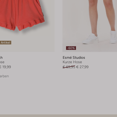
 Artikel
-60%
sh
Esmé Studios
ose
Kurze Hose
€ 19,99
€ 69,95
€ 27,99
arben