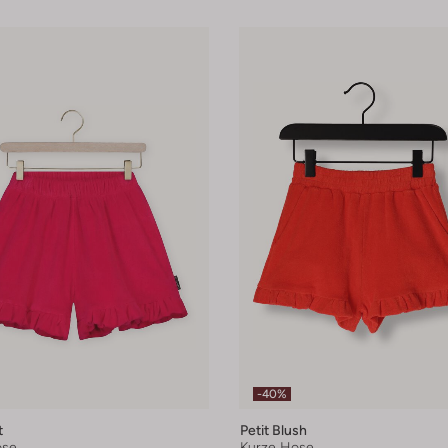
-40%
t
Petit Blush
ose
Kurze Hose