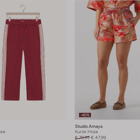
-40%
Studio Amaya
ose
Kurze Hose
€ 79,99
€ 47,99