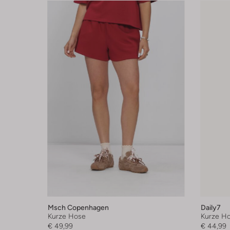
Msch Copenhagen
Daily7
Kurze Hose
Kurze H
€ 49,99
€ 44,99