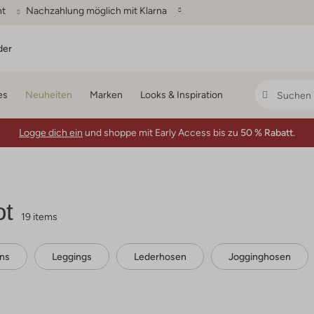
ht
Nachzahlung möglich mit Klarna
der
es
Neuheiten
Marken
Looks & Inspiration
Logge dich ein
und shoppe mit Early Access bis zu
50 % Rabatt.
ot
19 items
ons
Leggings
Lederhosen
Jogginghosen