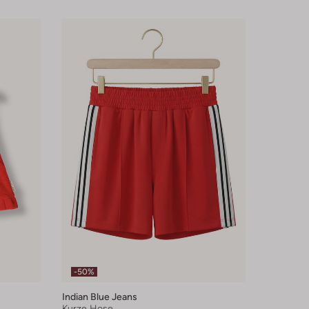
-50%
Indian Blue Jeans
Kurze Hose