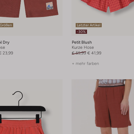
 Größen
Letzter Artikel
-30%
n Dry
Petit Blush
ose
Kurze Hose
€ 23,99
€ 59,99
€ 41,99
+ mehr farben