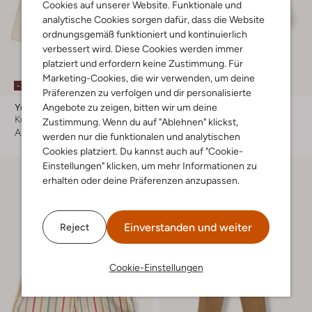
Cookies auf unserer Website. Funktionale und
analytische Cookies sorgen dafür, dass die Website
ordnungsgemäß funktioniert und kontinuierlich
verbessert wird. Diese Cookies werden immer
platziert und erfordern keine Zustimmung. Für
Letzte Größen
Marketing-Cookies, die wir verwenden, um deine
-30%
-20%
Präferenzen zu verfolgen und dir personalisierte
Angebote zu zeigen, bitten wir um deine
Your Wishes
Your Wishes
Kurze Hose
Kurze Hose
Zustimmung. Wenn du auf "Ablehnen" klickst,
Ab
€ 19,99
Ab
€ 17,99
werden nur die funktionalen und analytischen
Cookies platziert. Du kannst auch auf "Cookie-
Einstellungen" klicken, um mehr Informationen zu
erhalten oder deine Präferenzen anzupassen.
Einverstanden und weiter
Reject
Cookie-Einstellungen