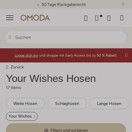
30 Tage Rückgaberecht
Menü
Logge dich ein
und shoppe mit Early Access bis zu
50 % Rabatt.
Zurück
Your Wishes
Hosen
17 items
Weite Hosen
Schlaghosen
Lange Hosen
Your Wishes
Filtern und sortieren