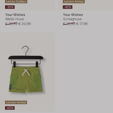
Letzte Größen
Letzter Artikel
-30%
-40%
Your Wishes
Your Wishes
Weite Hose
Schlaghose
€ 29,99
€ 20,99
€ 29,99
€ 17,99
Letzter Artikel
-60%