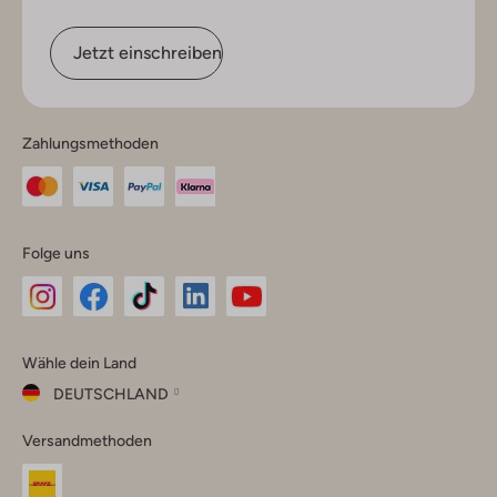
Jetzt einschreiben
Zahlungsmethoden
Folge uns
Omoda
Omoda
Omoda
Omoda
Omoda
Wähle dein Land
Instagram
Facebook
TikTok
LinkedIn
YouTube
DEUTSCHLAND
Wähle
Versandmethoden
dein
Schließ
Land
Nederland