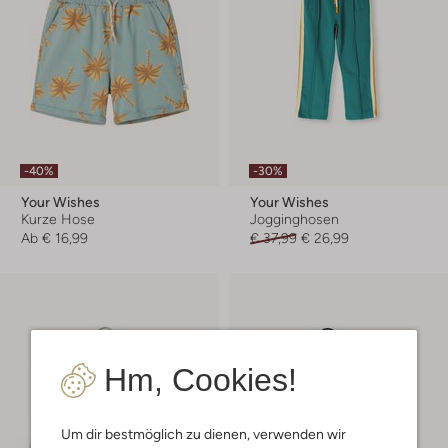
-40%
-30%
Your Wishes
Your Wishes
Kurze Hose
Jogginghosen
Ab
€ 16,99
€ 37,99
€ 26,99
Hm, Cookies!
Um dir bestmöglich zu dienen, verwenden wir