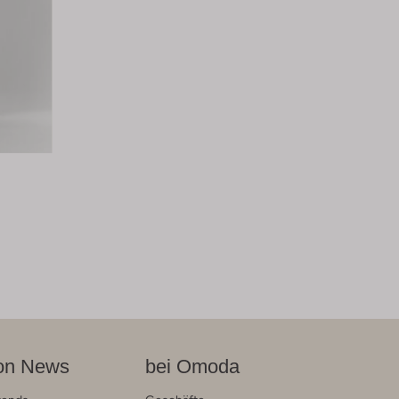
on News
bei Omoda