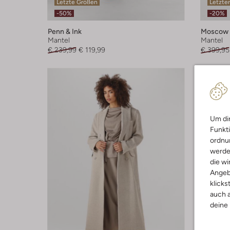
Letzte Größen
Letzter
-50%
-20%
Penn & Ink
Moscow
Mantel
Mantel
€ 239,99
€ 119,99
€ 399,95
Um dir
Funkti
ordnun
werde
die wi
Angeb
klicks
auch a
deine