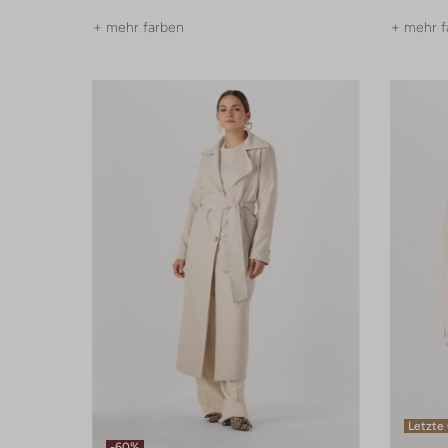
+ mehr farben
+ mehr f
Letzte
-60%