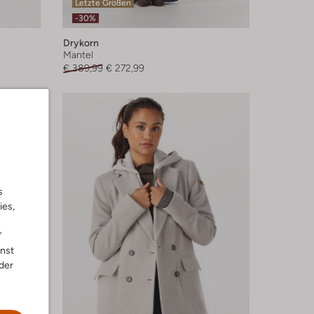
Letzte Größen
-30%
Drykorn
Mantel
€ 389,99
€ 272,99
s
ies,
"
nnst
der