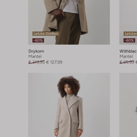
Letzte Größen
Letzter
-60%
-60%
Drykorn
Withblac
Mantel
Mantel
€ 319,95
€ 127,99
€ 99,99