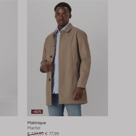
-40%
Matinique
Mantel
€ 129,99
€ 77,99