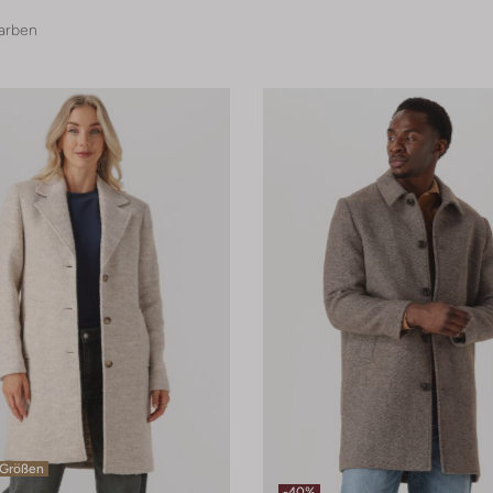
arben
 Größen
-40%