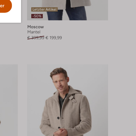
er
Letzter Artikel
-50%
Moscow
Mantel
€ 399,99
€ 199,99