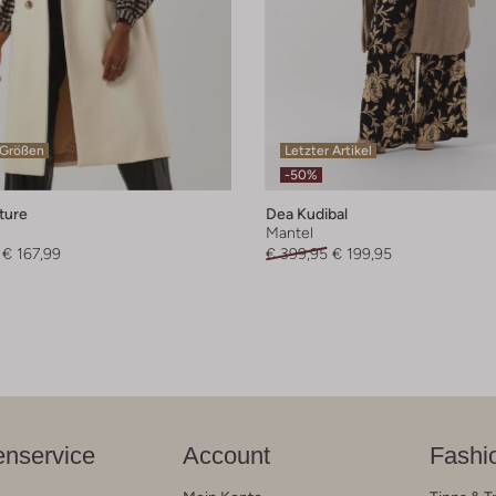
 Größen
Letzter Artikel
-50%
ture
Dea Kudibal
Mantel
€ 167,99
€ 399,95
€ 199,95
nservice
Account
Fashi