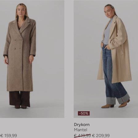
-50%
Drykorn
Mantel
€ 159,99
€ 419,99
€ 209,99