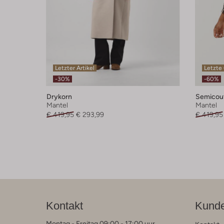
Letzter Artikel
Letzte
-30%
-60%
Drykorn
Semicou
Mantel
Mantel
€ 419,95
€ 293,99
€ 419,95
Kontakt
Kunde
Montag - Freitag 09:00 - 17:00 uur