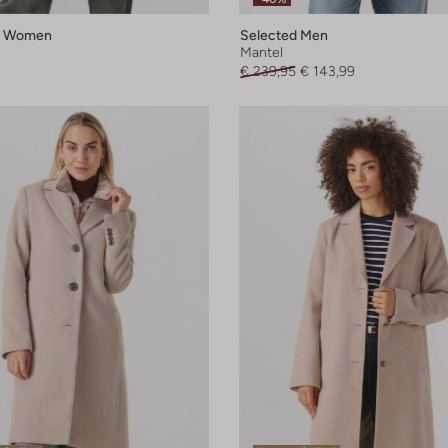
d Women
Selected Men
Mantel
€ 239,95
€ 143,99