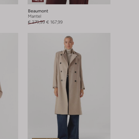
-40%
Beaumont
Mantel
€ 279,99
€ 167,99