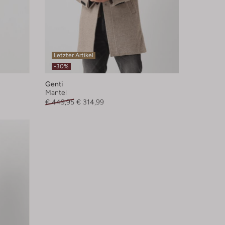
Letzter Artikel
-30%
Genti
Mantel
€ 449,95
€ 314,99