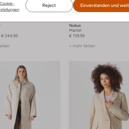
Cookie-
Reject
Einverstanden und weit
 Größen
Letzter Artikel
nstellungen
r
Nukus
Mantel
€ 244,99
€ 159,99
arben
+ mehr farben