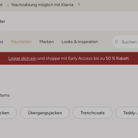
ht
Nachzahlung möglich mit Klarna
der
es
Neuheiten
Marken
Looks & Inspiration
Logge dich ein
und shoppe mit Early Access bis zu
50 % Rabatt.
items
acken
Übergangsjacken
Trenchcoats
Teddy-