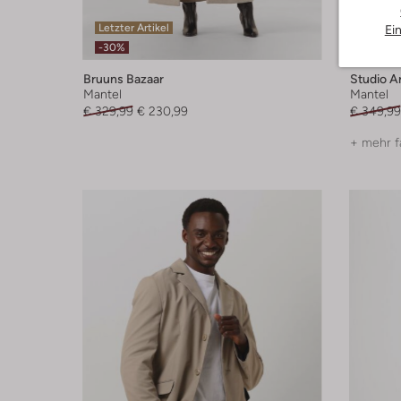
Letzter Artikel
Letzte
Ei
-30%
-30%
Bruuns Bazaar
Studio A
Mantel
Mantel
€ 329,99
€ 230,99
€ 349,99
+ mehr f