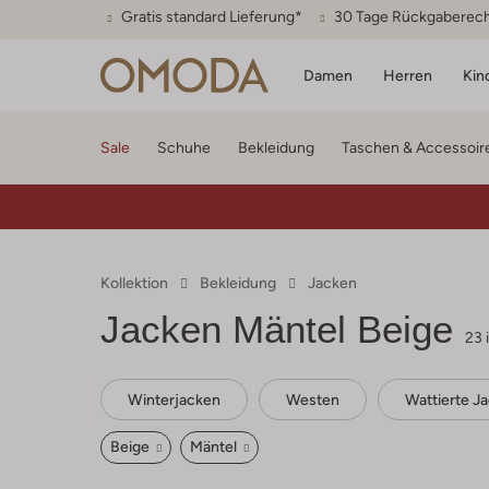
Gratis standard Lieferung*
30 Tage Rückgaberec
Damen
Herren
Kin
Sale
Schuhe
Bekleidung
Taschen & Accessoir
Kollektion
Bekleidung
Jacken
Jacken Mäntel Beige
23 
Winterjacken
Westen
Wattierte J
Beige
Mäntel