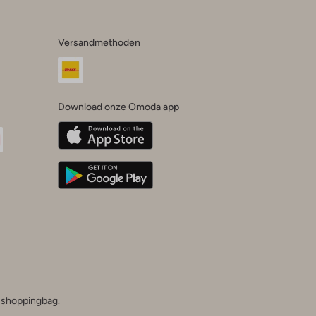
Versandmethoden
Download onze Omoda app
oda
n
uTube
he shoppingbag.