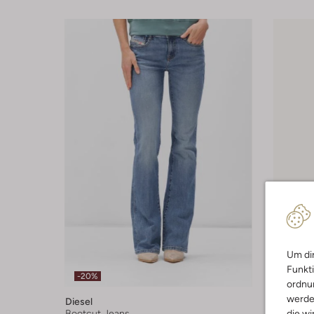
Um dir
Funkti
-20%
-50%
ordnun
werde
Diesel
Indian B
die wi
Bootcut Jeans
Bootcut 