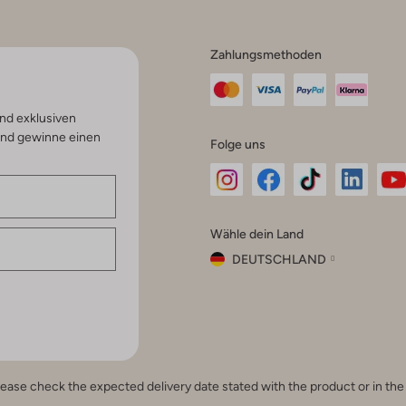
Zahlungsmethoden
nd exklusiven
und gewinne einen
Folge uns
Omoda
Omoda
Omoda
Omoda
Om
Wähle dein Land
Instagram
Facebook
TikTok
LinkedI
Yo
DEUTSCHLAND
Wähle
dein
Schließ
Land
Nederland
België
(Nederlands)
e, please check the expected delivery date stated with the product or in t
Belgique
(Français)