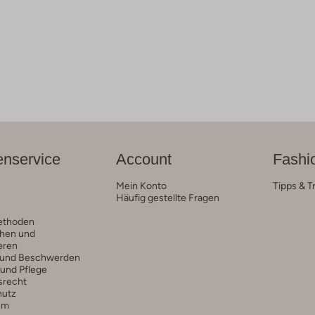
nservice
Account
Fashi
Mein Konto
Tipps & T
Häufig gestellte Fragen
ethoden
hen und
eren
 und Beschwerden
 und Pflege
srecht
hutz
um