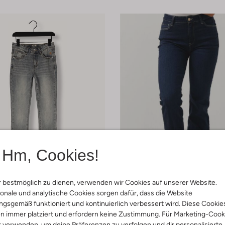
Hm, Cookies!
 bestmöglich zu dienen, verwenden wir Cookies auf unserer Website.
Letzter Artikel
onale und analytische Cookies sorgen dafür, dass die Website
-60%
gsgemäß funktioniert und kontinuierlich verbessert wird. Diese Cookie
n immer platziert und erfordern keine Zustimmung. Für Marketing-Cook
lue Jeans
Guess
r verwenden, um deine Präferenzen zu verfolgen und dir personalisierte
Jeans
Bootcut Jeans