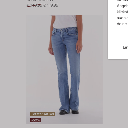
€ 149,99
€ 119,99
€ 59,99
Angeb
klicks
auch a
deine
Ei
Letzter Artikel
-50%