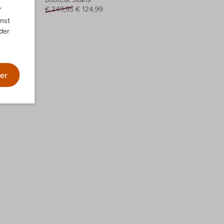
€ 249,95
€ 124,99
"
nnst
der
er