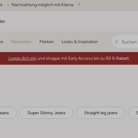
ht
Nachzahlung möglich mit Klarna
der
es
Neuheiten
Marken
Looks & Inspiration
Logge dich ein
und shoppe mit Early Access bis zu
50 % Rabatt.
jeans
Super Skinny Jeans
Straight leg jeans