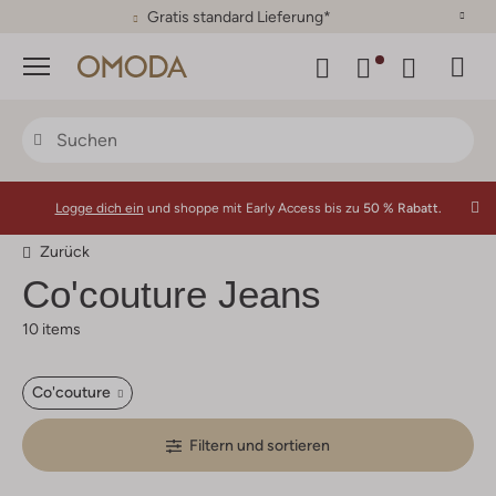
30 Tage Rückgaberecht
Menü
Logge dich ein
und shoppe mit Early Access bis zu
50 % Rabatt.
Zurück
Co'couture
Jeans
10 items
Co'couture
Filtern und sortieren