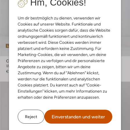
Hm, Cookies!
Um dir bestmöglich zu dienen, verwenden wir
Cookies auf unserer Website. Funktionale und
analytische Cookies sorgen dafür, dass die Website
ordnungsgemäß funktioniert und kontinuierlich
verbessert wird. Diese Cookies werden immer
Letzte Größen
Letzte Größen
platziert und erfordern keine Zustimmung. Für
Marketing-Cookies, die wir verwenden, um deine
Präferenzen zu verfolgen und dir personalisierte
Co'couture
Co'couture
Wide jeans
Wide jeans
Angebote zu zeigen, bitten wir um deine
€ 139,99
€ 129,99
Zustimmung. Wenn du auf "Ablehnen" klickst,
werden nur die funktionalen und analytischen
Cookies platziert. Du kannst auch auf "Cookie-
Einstellungen" klicken, um mehr Informationen zu
erhalten oder deine Präferenzen anzupassen.
Einverstanden und weiter
Reject