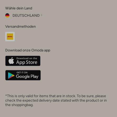
Omoda
Omoda
Omoda
Omoda
Omoda
Wähle dein Land
Instagram
Facebook
TikTok
LinkedIn
YouTube
DEUTSCHLAND
Wähle
Versandmethoden
dein
Schließ
Land
Nederland
België
(Nederlands)
Download onze Omoda app
Belgique
(Français)
Deutschland
*This is only valid for items that are in stock. To be sure, please
check the expected delivery date stated with the product or in
the shoppingbag.