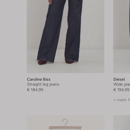
Caroline Biss
Diesel
Straight leg jeans
Wide jea
€ 184,99
€ 194,99
+ mehr f