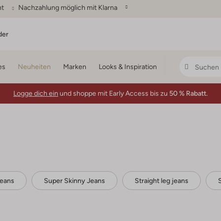
ht
Nachzahlung möglich mit Klarna
der
es
Neuheiten
Marken
Looks & Inspiration
Logge dich ein
und shoppe mit Early Access bis zu
50 % Rabatt.
jeans
Super Skinny Jeans
Straight leg jeans