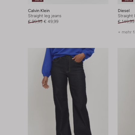
Calvin Klein
Diesel
Straight leg jeans
Straight 
€ 99,99
€ 49,99
€ 149,99
+ mehr f