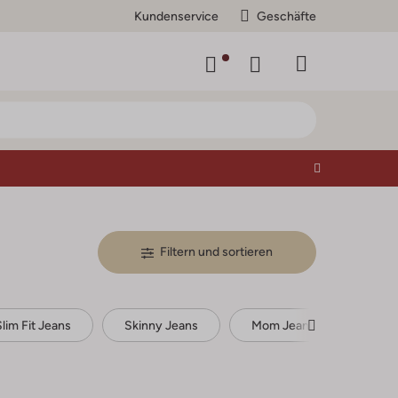
Kundenservice
Geschäfte
Filtern und sortieren
Slim Fit Jeans
Skinny Jeans
Mom Jeans
Kurz