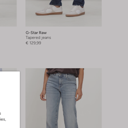
G-Star Raw
Tapered jeans
€ 129,99
s
ies,