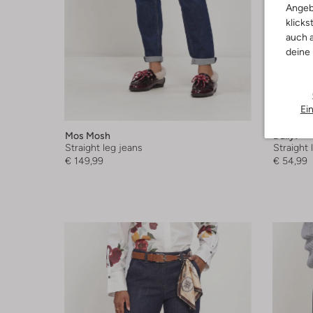
Angeb
klicks
auch a
deine
Ei
Mos Mosh
Daily7
Straight leg jeans
Straight 
€ 149,99
€ 54,99