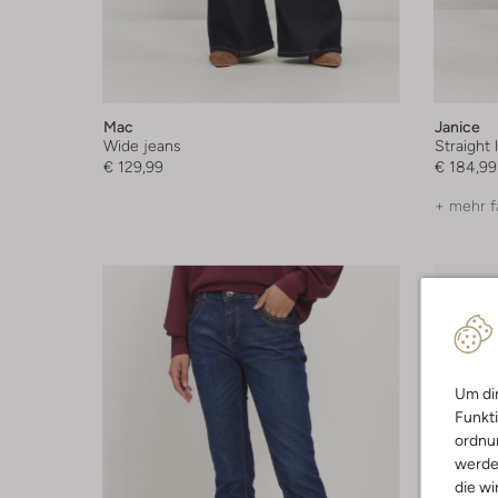
Mac
Janice
Wide jeans
Straight 
€ 129,99
€ 184,99
+ mehr f
Um dir
Funkti
ordnun
werde
die wi