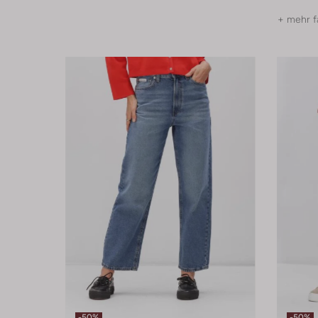
+ mehr f
-50%
-50%