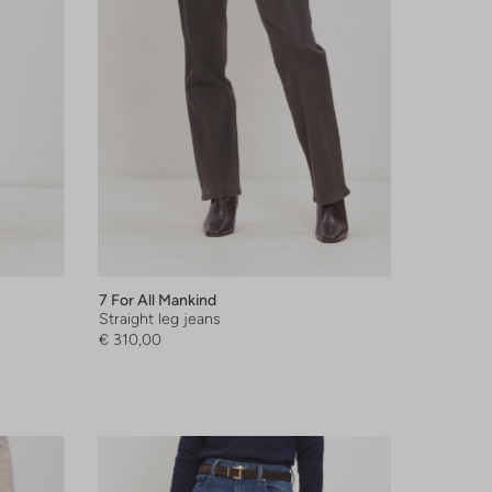
7 For All Mankind
Straight leg jeans
€ 310,00