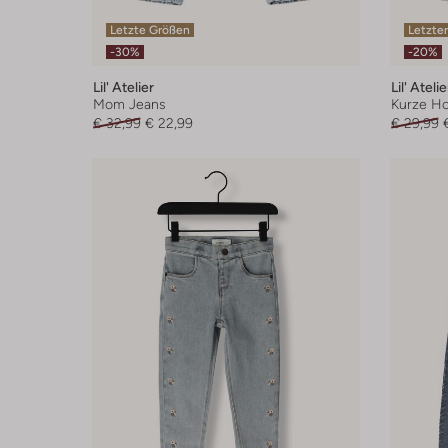
Letzte Größen
Letzter
-30%
-20%
Lil' Atelier
Lil' Atelie
Mom Jeans
Kurze H
€ 32,99
€ 22,99
€ 29,99