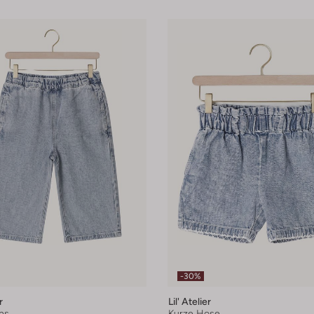
-30%
r
Lil' Atelier
ns
Kurze Hose