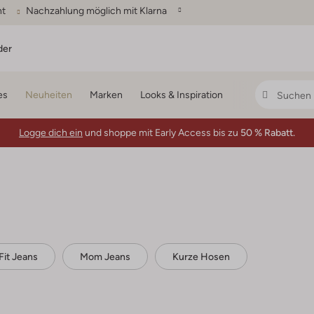
ht
Nachzahlung möglich mit Klarna
der
es
Neuheiten
Marken
Looks & Inspiration
Logge dich ein
und shoppe mit Early Access bis zu
50 % Rabatt.
Fit Jeans
Mom Jeans
Kurze Hosen