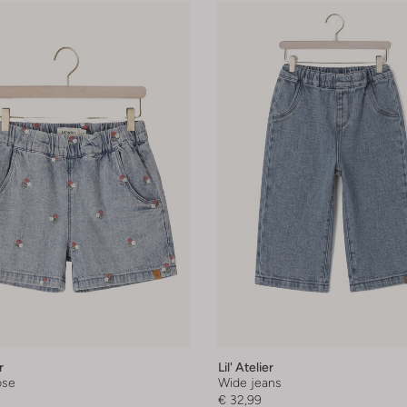
r
Lil' Atelier
ose
Wide jeans
€ 32,99