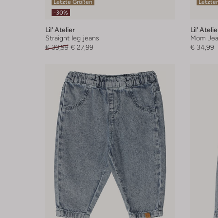
Letzte Größen
Letzter
-30%
Lil' Atelier
Lil' Atelie
Straight leg jeans
Mom Jea
€ 39,99
€ 27,99
€ 34,99