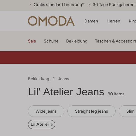
Gratis standard Lieferung*
30 Tage Rückgaberec
Damen
Herren
Kin
Sale
Schuhe
Bekleidung
Taschen & Accessoir
Bekleidung
Jeans
Lil' Atelier
Jeans
30 items
Wide jeans
Straight leg jeans
Slim 
Lil' Atelier