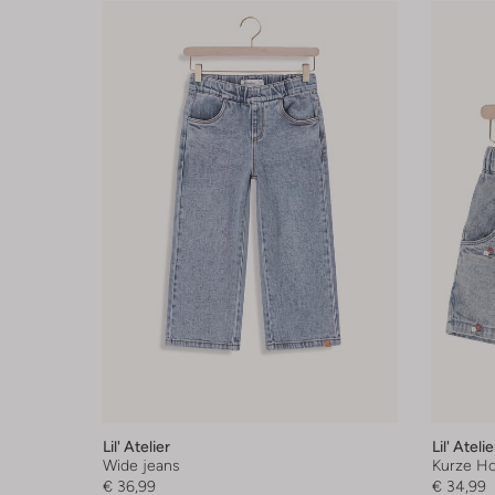
Lil' Atelier
Lil' Atelie
Wide jeans
Kurze H
€ 36,99
€ 34,99