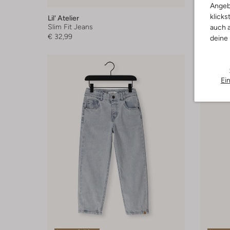
Angeb
klicks
Lil' Atelier
Lil' Atelie
Slim Fit Jeans
Wide jea
auch a
€ 32,99
€ 36,99
deine
Ei