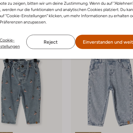
ote zu zeigen, bitten wir um deine Zustimmung. Wenn du auf "Ablehnen
t, werden nur die funktionalen und analytischen Cookies platziert. Du ka
r
Lil' Atelier
ns
Wide jeans
uf "Cookie-Einstellungen" klicken, um mehr Informationen zu erhalten o
€ 17,99
€ 39,99
€ 27,99
 Präferenzen anzupassen.
Cookie-
Reject
Einverstanden und weit
nstellungen