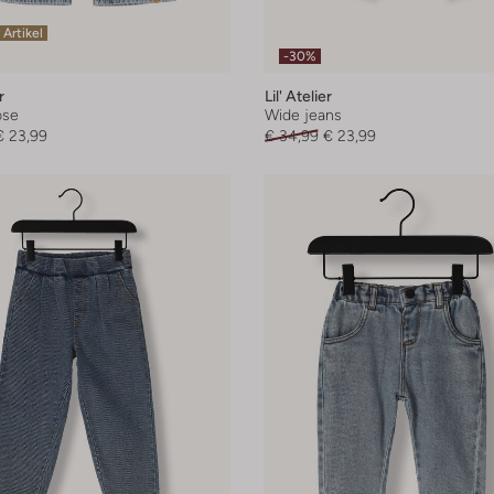
 Artikel
-30%
r
Lil' Atelier
ose
Wide jeans
€ 23,99
€ 34,99
€ 23,99