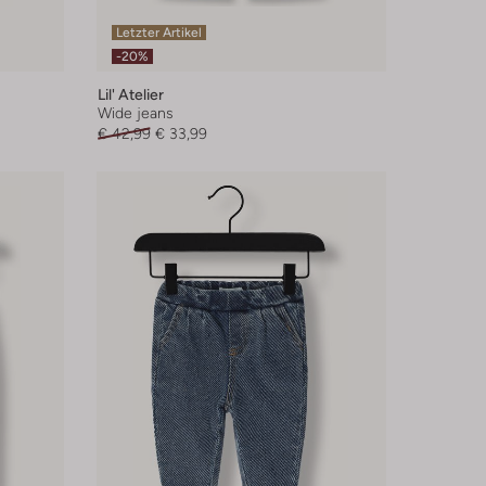
Letzter Artikel
-20%
Lil' Atelier
Wide jeans
€ 42,99
€ 33,99