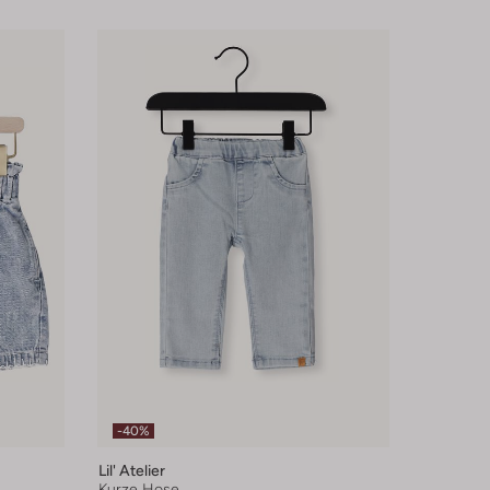
-40%
Lil' Atelier
Kurze Hose