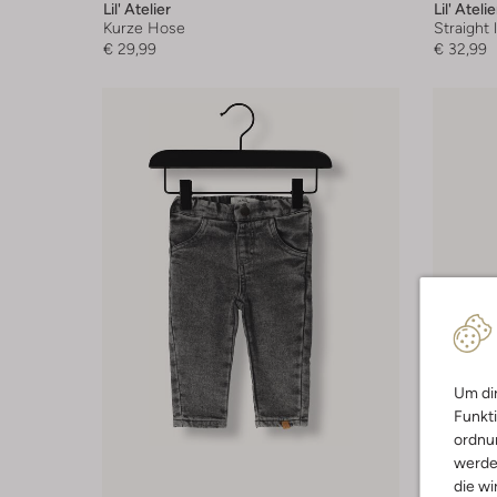
Lil' Atelier
Lil' Atelie
Kurze Hose
Straight 
€ 29,99
€ 32,99
Um dir
Funkti
ordnun
werde
die wi
-50%