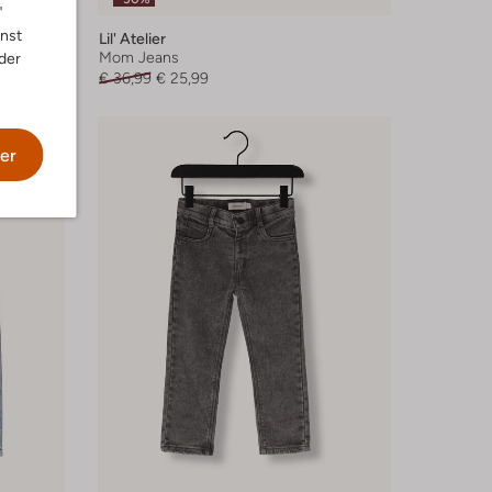
"
nnst
Lil' Atelier
Mom Jeans
der
€ 36,99
€ 25,99
er