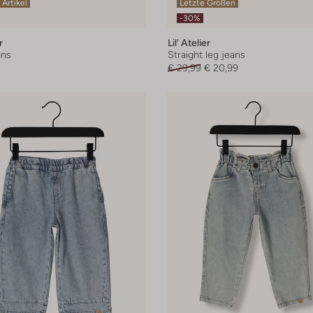
 Artikel
Letzte Größen
-30%
r
Lil' Atelier
ns
Straight leg jeans
€ 29,99
€ 20,99