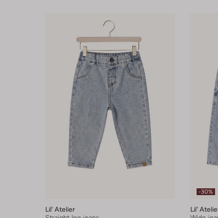
-30%
Lil' Atelier
Lil' Atelie
Straight leg jeans
Wide jea