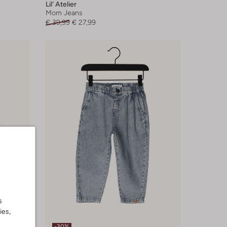
Lil' Atelier
Mom Jeans
€ 39,99
€ 27,99
s
ies,
-30%