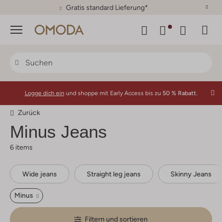
30 Tage Rückgaberecht
Menü
Logge dich ein
und shoppe mit Early Access bis zu
50 % Rabatt.
Zurück
Minus
Jeans
6 items
Wide jeans
Straight leg jeans
Skinny Jeans
Minus
Filtern und sortieren