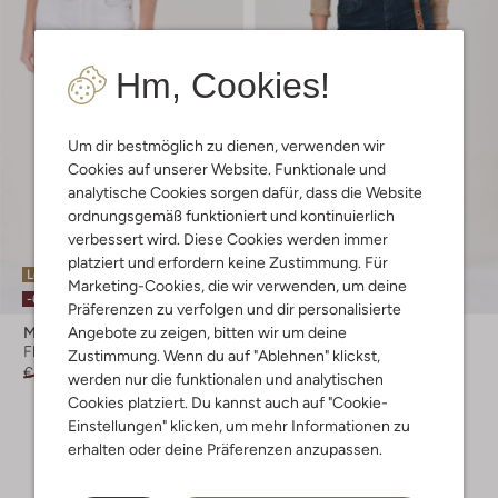
Hm, Cookies!
Um dir bestmöglich zu dienen, verwenden wir
Cookies auf unserer Website. Funktionale und
analytische Cookies sorgen dafür, dass die Website
ordnungsgemäß funktioniert und kontinuierlich
verbessert wird. Diese Cookies werden immer
platziert und erfordern keine Zustimmung. Für
Letzter Artikel
Letzter Artikel
Marketing-Cookies, die wir verwenden, um deine
-60%
-60%
Präferenzen zu verfolgen und dir personalisierte
Angebote zu zeigen, bitten wir um deine
Minus
Minus
Flared jeans
Skinny Jeans
Zustimmung. Wenn du auf "Ablehnen" klickst,
€ 99,95
€ 39,99
€ 79,95
€ 31,99
werden nur die funktionalen und analytischen
Cookies platziert. Du kannst auch auf "Cookie-
Einstellungen" klicken, um mehr Informationen zu
erhalten oder deine Präferenzen anzupassen.