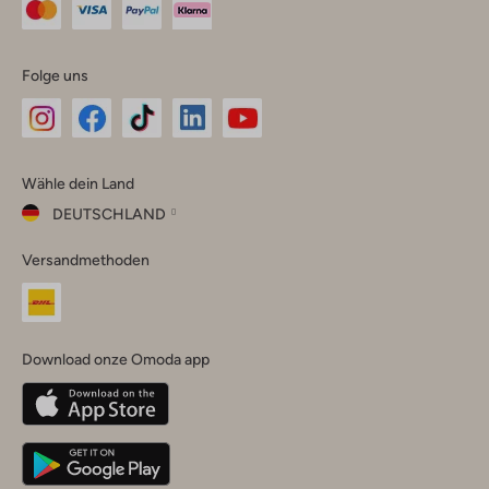
Folge uns
Omoda
Omoda
Omoda
Omoda
Omoda
Wähle dein Land
Instagram
Facebook
TikTok
LinkedIn
YouTube
DEUTSCHLAND
Wähle
Versandmethoden
dein
Schließ
Land
Nederland
België
(Nederlands)
Download onze Omoda app
Belgique
(Français)
Deutschland