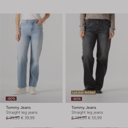
Letzter Artikel
-60%
-60%
Tommy Jeans
Tommy Jeans
Straight leg jeans
Straight leg jeans
€ 99,99
€ 39,99
€ 139,99
€ 55,99