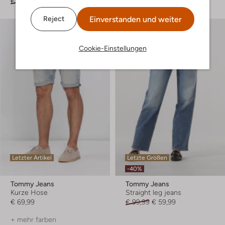
€ 99,99
€ 59,99
€ 69,99
€ 55,99
Einverstanden und weiter
Reject
Cookie-Einstellungen
Letzter Artikel
Letzte Größen
-40%
Tommy Jeans
Tommy Jeans
Kurze Hose
Straight leg jeans
€ 69,99
€ 99,99
€ 59,99
+ mehr farben