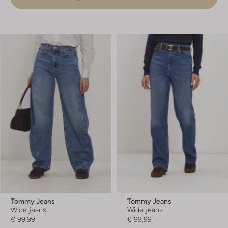
Tommy Jeans
Tommy Jeans
Wide jeans
Wide jeans
€ 99,99
€ 99,99