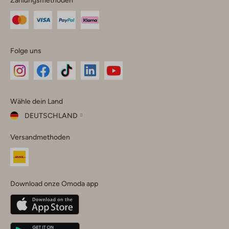
Zahlungsmethoden
Folge uns
Omoda
Omoda
Omoda
Omoda
Omoda
Wähle dein Land
Instagram
Facebook
TikTok
LinkedIn
YouTube
DEUTSCHLAND
Wähle
Versandmethoden
dein
Schließ
Land
Nederland
België
(Nederlands)
Download onze Omoda app
Belgique
(Français)
Deutschland