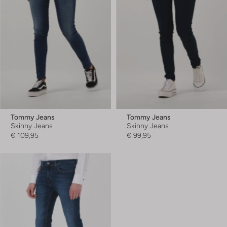
Tommy Jeans
Tommy Jeans
Skinny Jeans
Skinny Jeans
€ 109,95
€ 99,95