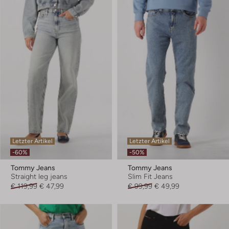
Letzter Artikel
Letzter Artikel
-60%
-50%
Tommy Jeans
Tommy Jeans
Straight leg jeans
Slim Fit Jeans
€ 119,99
€ 47,99
€ 99,99
€ 49,99