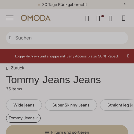
30 Tage Rückgaberecht
Menü
Logge dich ein
und shoppe mit Early Access bis zu
50 % Rabatt.
Zurück
Tommy Jeans Jeans
35 items
Wide jeans
Super Skinny Jeans
Straight leg j
Tommy Jeans
Filtern und sortieren