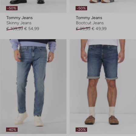
-50%
-50%
Tommy Jeans
Tommy Jeans
Skinny Jeans
Bootcut Jeans
€ 109,99
€ 54,99
€ 99,99
€ 49,99
-40%
-20%