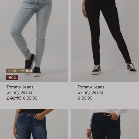
Letzter Artikel
-60%
Tommy Jeans
Tommy Jeans
Skinny Jeans
Skinny Jeans
€ 99,95
€ 39,99
€ 99,95