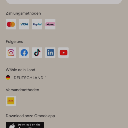
Zahlungsmethoden
Folge uns
Omoda
Omoda
Omoda
Omoda
Omoda
Wähle dein Land
Instagram
Facebook
TikTok
LinkedIn
YouTube
DEUTSCHLAND
Wähle
Versandmethoden
dein
Schließ
Land
Nederland
België
(Nederlands)
Download onze Omoda app
Belgique
(Français)