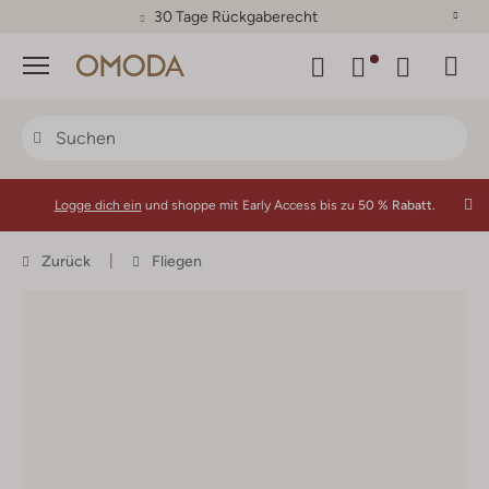
30 Tage Rückgaberecht
Menü
Logge dich ein
und shoppe mit Early Access bis zu
50 % Rabatt.
Zurück
Fliegen