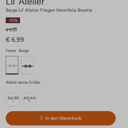
Lil' Atelier
Beige Lil' Atelier Fliegen Nmmfelix Bowtie
-30%
€ 9,99
€ 6,99
Farbe :
Beige
Wähle deine Größe:
34/39
40/44
s
m
In den Warenkorb