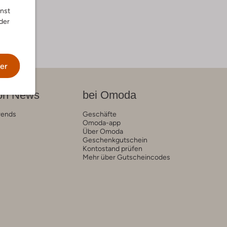
"
nnst
der
er
on News
bei Omoda
rends
Geschäfte
Omoda-app
Über Omoda
Geschenkgutschein
Kontostand prüfen
Mehr über Gutscheincodes