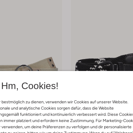
Hm, Cookies!
-55%
 bestmöglich zu dienen, verwenden wir Cookies auf unserer Website.
onale und analytische Cookies sorgen dafür, dass die Website
Wysh
Gürtel
gsgemäß funktioniert und kontinuierlich verbessert wird. Diese Cookie
 8,95
€ 14,95
€ 6,95
n immer platziert und erfordern keine Zustimmung. Für Marketing-Cook
r verwenden, um deine Präferenzen zu verfolgen und dir personalisierte
arben