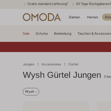
Gratis standard Lieferung*
30 Tage Rückgaberec
Damen
Herren
Kin
Sale
Schuhe
Bekleidung
Taschen & Accessoir
Jungen
Accessoires
Gürtel
Wysh
Gürtel Jungen
3 it
Wysh