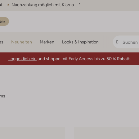
ht
Nachzahlung möglich mit Klarna
der
es
Neuheiten
Marken
Looks & Inspiration
Logge dich ein
und shoppe mit Early Access bis zu
50 % Rabatt.
ems