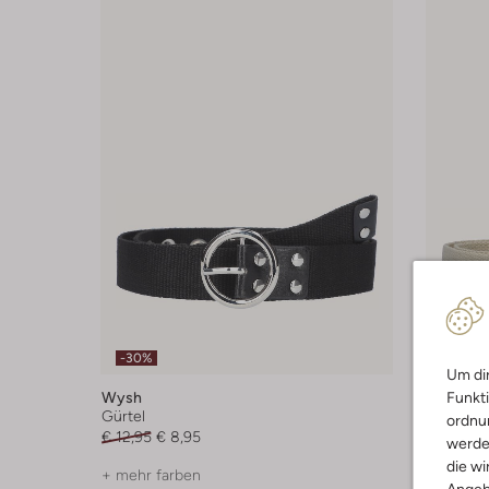
-30%
-30%
Um dir
Funkti
Wysh
Wysh
Gürtel
Gürtel
ordnun
€ 12,95
€ 8,95
€ 12,95
€
werde
die wi
+ mehr farben
+ mehr f