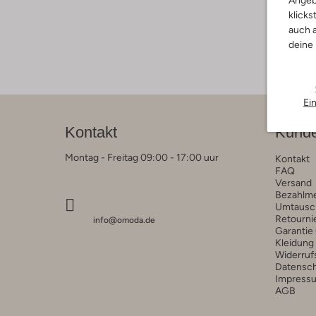
Angeb
klicks
auch a
deine
Ei
Kontakt
Kunde
Montag - Freitag 09:00 - 17:00 uur
Kontakt
FAQ
Versand
Bezahlm
Umtausc
Retourni
info@omoda.de
Garantie
Kleidung
Widerruf
Datensc
Impress
AGB