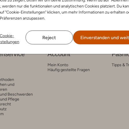
ote zu zeigen, bitten wir um deine Zustimmung. Wenn du auf "Ablehnen
t, werden nur die funktionalen und analytischen Cookies platziert. Du ka
uf "Cookie-Einstellungen" klicken, um mehr Informationen zu erhalten o
 Präferenzen anzupassen.
Cookie-
Reject
Einverstanden und weit
nstellungen
nservice
Account
Fashi
Mein Konto
Tipps & T
Häufig gestellte Fragen
ethoden
hen und
eren
 und Beschwerden
 und Pflege
srecht
hutz
um