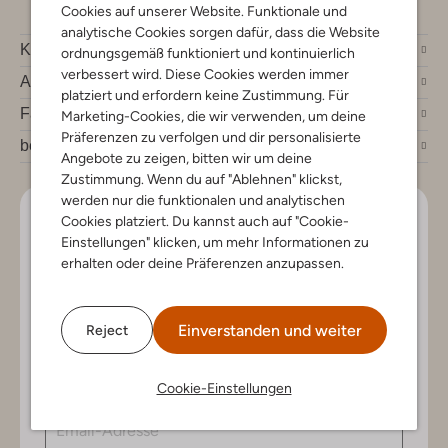
Cookies auf unserer Website. Funktionale und
analytische Cookies sorgen dafür, dass die Website
Kundenservice
ordnungsgemäß funktioniert und kontinuierlich
verbessert wird. Diese Cookies werden immer
Account
platziert und erfordern keine Zustimmung. Für
Fashion News
Marketing-Cookies, die wir verwenden, um deine
Präferenzen zu verfolgen und dir personalisierte
bei Omoda
Angebote zu zeigen, bitten wir um deine
Zustimmung. Wenn du auf "Ablehnen" klickst,
werden nur die funktionalen und analytischen
Lass uns in Kontakt bleiben
Cookies platziert. Du kannst auch auf "Cookie-
Einstellungen" klicken, um mehr Informationen zu
erhalten oder deine Präferenzen anzupassen.
Bleib auf dem Laufenden mit den neuesten Artikeln und
exklusiven Angeboten, nur für dich. Abonniere den
Newsletter und gewinne einen Einkaufsgutschein im
Wert von €150.
Einverstanden und weiter
Reject
Cookie-Einstellungen