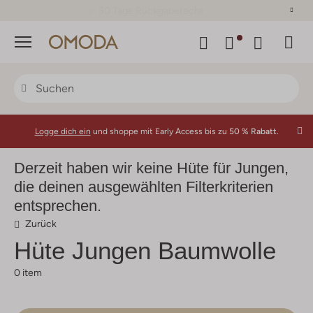
30 Tage Rückgaberecht
Menü
Logge dich ein
und shoppe mit Early Access bis zu
50 % Rabatt.
Derzeit haben wir keine Hüte für Jungen,
die deinen ausgewählten Filterkriterien
entsprechen.
Zurück
Hüte Jungen Baumwolle
0 item