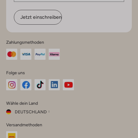
Jetzt einschreiben
Zahlungsmethoden
Folge uns
Omoda
Omoda
Omoda
Omoda
Omoda
Wähle dein Land
Instagram
Facebook
TikTok
LinkedIn
YouTube
DEUTSCHLAND
Wähle
Versandmethoden
dein
Schließ
Land