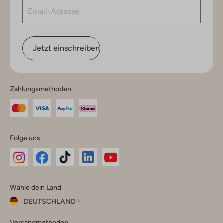
Jetzt einschreiben
Zahlungsmethoden
Folge uns
Omoda
Omoda
Omoda
Omoda
Omoda
Wähle dein Land
Instagram
Facebook
TikTok
LinkedIn
YouTube
DEUTSCHLAND
Wähle
Versandmethoden
dein