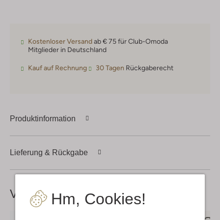
Kostenloser Versand
ab € 75 für Club-Omoda
Mitglieder in Deutschland
Kauf auf Rechnung
30 Tagen
Rückgaberecht
Produktinformation
Lieferung & Rückgabe
Vervollständige deinen
Look
Hm, Cookies!