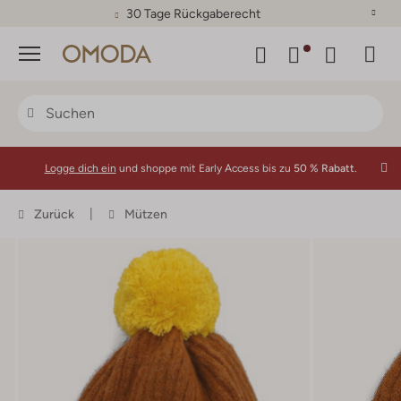
30 Tage Rückgaberecht
Menü
Logge dich ein
und shoppe mit Early Access bis zu
50 % Rabatt.
Zurück
Mützen