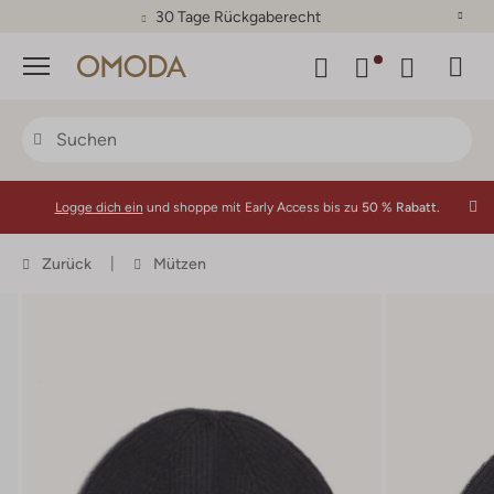
30 Tage Rückgaberecht
Menü
Logge dich ein
und shoppe mit Early Access bis zu
50 % Rabatt.
Zurück
Mützen