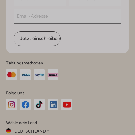
Jetzt einschreiben
Zahlungsmethoden
Folge uns
Omoda
Omoda
Omoda
Omoda
Omoda
Wähle dein Land
Instagram
Facebook
TikTok
LinkedIn
YouTube
DEUTSCHLAND