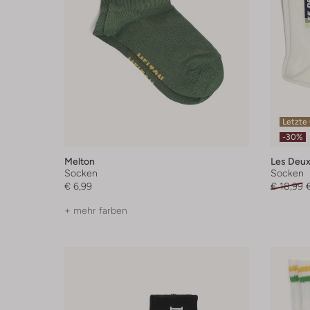
Letzte
-30%
Melton
Les Deu
Socken
Socken
€ 6,99
€ 18,99
+ mehr farben