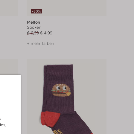
-30%
Melton
Socken
€ 6,99
€ 4,99
+ mehr farben
s
ies,