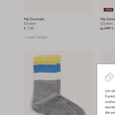
-25%
Mp Denmark
Mp Denm
Socken
Socken
€ 7,99
€ 7,99
€ 
+ mehr farben
Um dir
Funkti
ordnun
werde
die wi