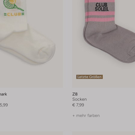
Letzte Größen
ark
Z8
Socken
5,99
€ 7,99
+ mehr farben