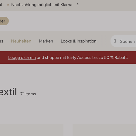
ht
Nachzahlung möglich mit Klarna
der
es
Neuheiten
Marken
Looks & Inspiration
Logge dich ein
und shoppe mit Early Access bis zu
50 % Rabatt.
xtil
71 items