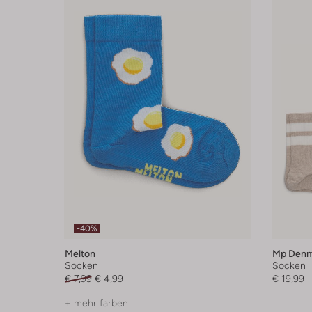
-40%
Melton
Mp Denm
Socken
Socken
€ 7,99
€ 4,99
€ 19,99
+ mehr farben