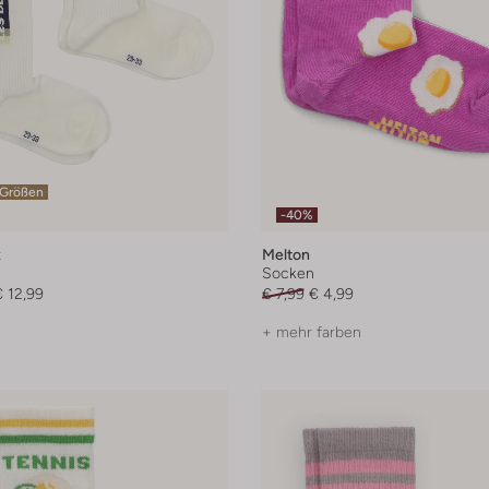
 Größen
-40%
x
Melton
Socken
€ 12,99
€ 7,99
€ 4,99
+ mehr farben