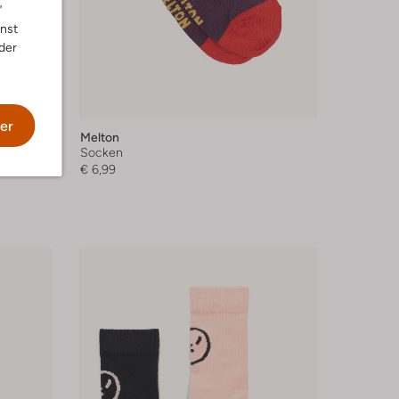
"
nnst
der
er
Melton
Socken
€ 6,99