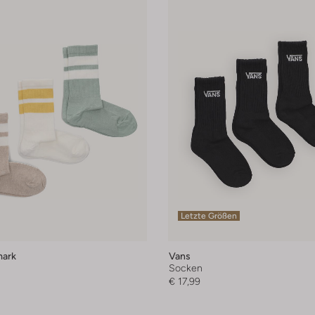
Letzte Größen
ark
Vans
Socken
€ 17,99