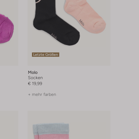
Letzte Größen
Molo
Socken
€ 19,99
+ mehr farben