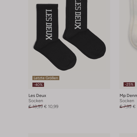
Letzte Größen
-25%
-40%
Les Deux
Mp Denm
Socken
Socken
€ 18,99
€ 10,99
€ 7,99
€ 