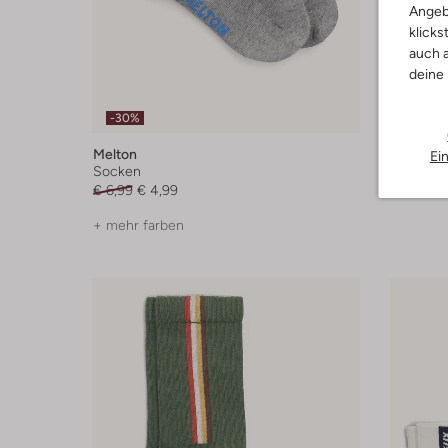
Angeb
klicks
auch a
deine
-30%
-30%
Melton
Mp Denm
Ei
Socken
Socken
€ 6,99
€ 4,99
€ 19,99
€
+ mehr farben