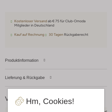
Kostenloser Versand
ab € 75 für Club-Omoda
Mitglieder in Deutschland
Kauf auf Rechnung
30 Tagen
Rückgaberecht
Produktinformation
Lieferung & Rückgabe
Vervollständige deinen
Look
Hm, Cookies!