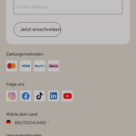
Jetzt einschreiben
Zahlungsmethoden
Folge uns
Omoda
Omoda
Omoda
Omoda
Omoda
Wähle dein Land
Instagram
Facebook
TikTok
LinkedIn
YouTube
DEUTSCHLAND
Wähle
Versandmethoden
dein