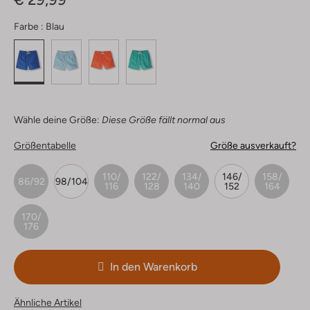
Farbe :
Blau
Wähle deine Größe:
Diese Größe fällt normal aus
Größentabelle
Größe ausverkauft?
110/
122/
134/
146/
158/
86/92
98/104
116
128
140
152
164
170/
176
In den Warenkorb
Ähnliche Artikel