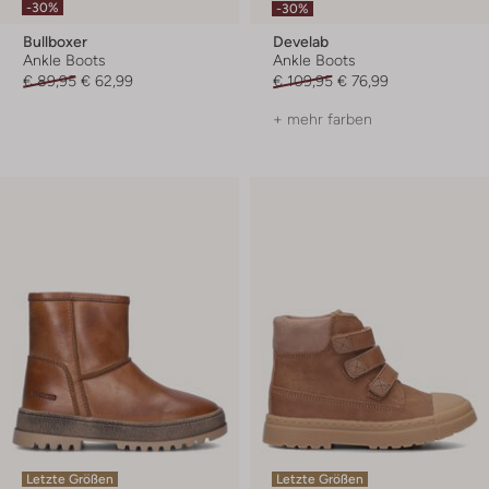
-30%
-30%
Bullboxer
Develab
Ankle Boots
Ankle Boots
€ 89,95
€ 62,99
€ 109,95
€ 76,99
+ mehr farben
Letzte Größen
Letzte Größen