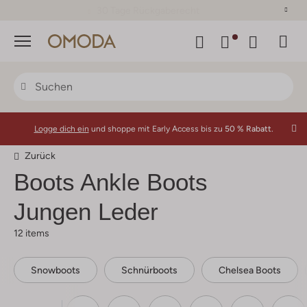
30 Tage Rückgaberecht
Menü
Logge dich ein
und shoppe mit Early Access bis zu
50 % Rabatt.
Zurück
Boots Ankle Boots
Jungen Leder
12 items
Snowboots
Schnürboots
Chelsea Boots