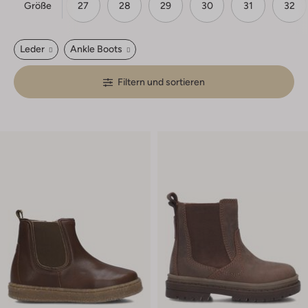
Größe
25
26
27
28
29
30
31
32
Leder
Ankle Boots
Filtern und sortieren