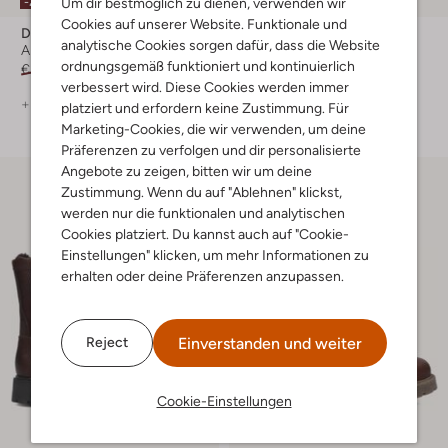
Um dir bestmöglich zu dienen, verwenden wir
-20%
Cookies auf unserer Website. Funktionale und
Dr Martens
Dr Martens
analytische Cookies sorgen dafür, dass die Website
Ankle Boots
Ankle Boots
ordnungsgemäß funktioniert und kontinuierlich
€ 99,95
€ 79,99
€ 89,99
verbessert wird. Diese Cookies werden immer
+ mehr farben
+ mehr farben
platziert und erfordern keine Zustimmung. Für
Marketing-Cookies, die wir verwenden, um deine
Präferenzen zu verfolgen und dir personalisierte
Angebote zu zeigen, bitten wir um deine
Zustimmung. Wenn du auf "Ablehnen" klickst,
werden nur die funktionalen und analytischen
Cookies platziert. Du kannst auch auf "Cookie-
Einstellungen" klicken, um mehr Informationen zu
erhalten oder deine Präferenzen anzupassen.
Einverstanden und weiter
Reject
Cookie-Einstellungen
Letzter Artikel