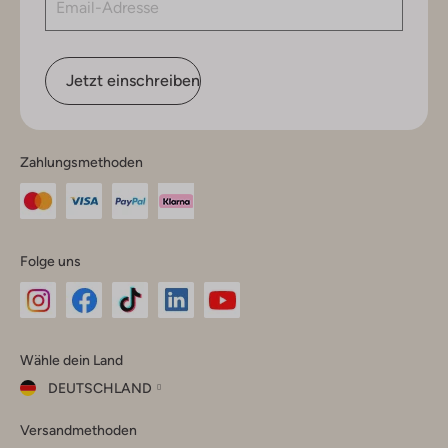
Jetzt einschreiben
Zahlungsmethoden
Folge uns
Omoda
Omoda
Omoda
Omoda
Omoda
Wähle dein Land
Instagram
Facebook
TikTok
LinkedIn
YouTube
DEUTSCHLAND
Wähle
Versandmethoden
dein
Schließ