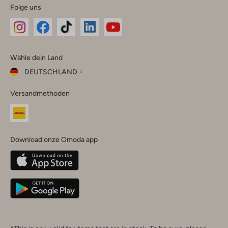
Folge uns
Omoda
Omoda
Omoda
Omoda
Omoda
Wähle dein Land
Instagram
Facebook
TikTok
LinkedIn
YouTube
DEUTSCHLAND
Wähle
Versandmethoden
dein
Schließ
Land
Nederland
België
(Nederlands)
Download onze Omoda app
Belgique
(Français)
Deutschland