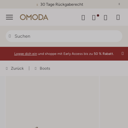
30 Tage Rückgaberecht
Menü
Logge dich ein
und shoppe mit Early Access bis zu
50 % Rabatt.
Zurück
Boots