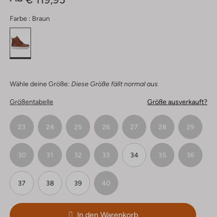
Farbe :
Braun
Wähle deine Größe:
Diese Größe fällt normal aus
Größentabelle
Größe ausverkauft?
23
24
25
26
27
28
29
30
31
32
33
34
35
36
37
38
39
40
In den Warenkorb