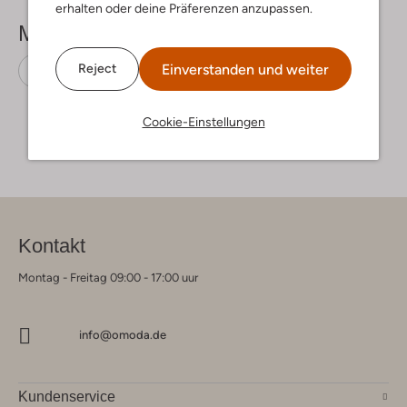
erhalten oder deine Präferenzen anzupassen.
Mehr sehen
Einverstanden und weiter
Reject
Schnürboots
Blackstone
Leder
Cookie-Einstellungen
Kontakt
Montag - Freitag 09:00 - 17:00 uur
info@omoda.de
Kundenservice