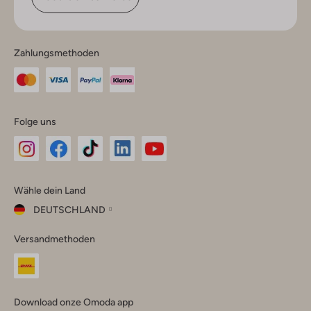
Zahlungsmethoden
Folge uns
Omoda
Omoda
Omoda
Omoda
Omoda
Wähle dein Land
Instagram
Facebook
TikTok
LinkedIn
YouTube
DEUTSCHLAND
Wähle
Versandmethoden
dein
Schließ
Land
Nederland
België
(Nederlands)
Download onze Omoda app