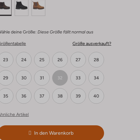
Wähle deine Größe:
Diese Größe fällt normal aus
Größentabelle
Größe ausverkauft?
23
24
25
26
27
28
29
30
31
32
33
34
35
36
37
38
39
40
hnliche Artikel
In den Warenkorb