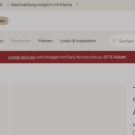
ht
Nachzahlung möglich mit Klarna
der
es
Neuheiten
Marken
Looks & Inspiration
Logge dich ein
und shoppe mit Early Access bis zu
50 % Rabatt.
F