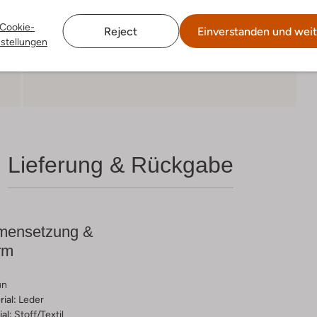
Cookie-
Reject
Einverstanden und weit
nstellungen
Lieferung & Rückgabe
ensetzung &
rm
un
ial:
Leder
al:
Stoff/textil