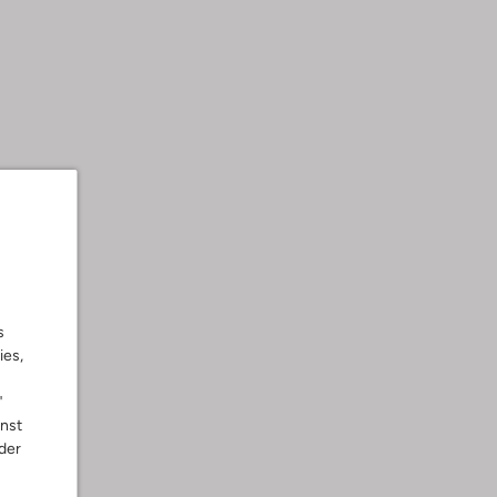
s
ies,
"
nnst
der