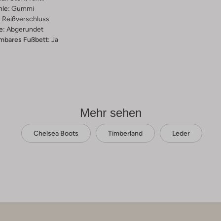
hle:
Gummi
:
Reißverschluss
e:
Abgerundet
bares Fußbett:
Ja
Mehr sehen
Chelsea Boots
Timberland
Leder