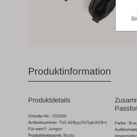
Ei
Produktinformation
Produktdetails
Zusamm
Passfo
Omoda-Nr.:
102669
Artikelnummer:
Tb0 A28py/a25gk/a28nr
Farbe :
Bra
Für wen?:
Jungen
Außenmater
Produktkategorie:
Boots
Innenmateri