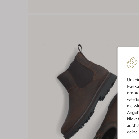
Um dir
Funkti
ordnun
werde
die wi
Angeb
klicks
auch a
deine