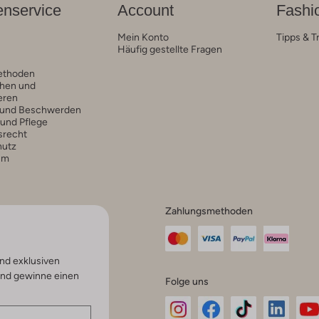
nservice
Account
Fashi
Mein Konto
Tipps & T
Häufig gestellte Fragen
ethoden
hen und
eren
 und Beschwerden
 und Pflege
srecht
hutz
um
Zahlungsmethoden
nd exklusiven
und gewinne einen
Folge uns