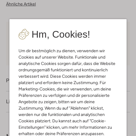
Ähnliche Artikel
Hm, Cookies!
Kostenloser Versand
ab € 75 für Club-Omoda
Mitglieder in Deutschland
Kauf auf Rechnung
30 Tagen
Rückgaberecht
Um dir bestmöglich zu dienen, verwenden wir
Cookies auf unserer Website. Funktionale und
analytische Cookies sorgen dafür, dass die Website
ordnungsgemäß funktioniert und kontinuierlich
verbessert wird. Diese Cookies werden immer
Produktinformation
platziert und erfordern keine Zustimmung. Für
Marketing-Cookies, die wir verwenden, um deine
Präferenzen zu verfolgen und dir personalisierte
Lieferung & Rückgabe
Angebote zu zeigen, bitten wir um deine
Zustimmung. Wenn du auf "Ablehnen" klickst,
werden nur die funktionalen und analytischen
Cookies platziert. Du kannst auch auf "Cookie-
Einstellungen" klicken, um mehr Informationen zu
erhalten oder deine Präferenzen anzupassen.