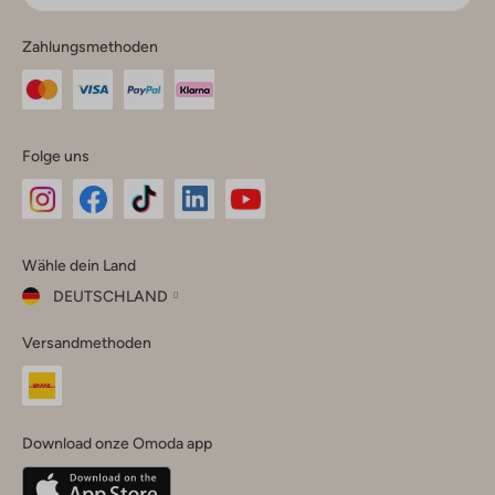
Zahlungsmethoden
Folge uns
Omoda
Omoda
Omoda
Omoda
Omoda
Wähle dein Land
Instagram
Facebook
TikTok
LinkedIn
YouTube
DEUTSCHLAND
Wähle
Versandmethoden
dein
Schließ
Land
Nederland
België
(Nederlands)
Download onze Omoda app
Belgique
(Français)