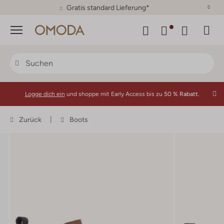
30 Tage Rückgaberecht
Menü
Logge dich ein
und shoppe mit Early Access bis zu
50 % Rabatt.
Zurück
Boots