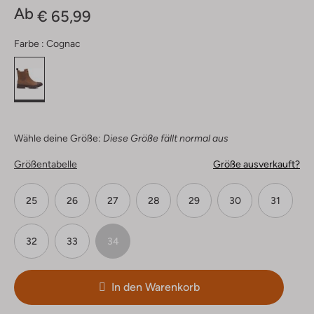
Ab
€ 65,99
Farbe :
Cognac
Wähle deine Größe:
Diese Größe fällt normal aus
Größentabelle
Größe ausverkauft?
25
26
27
28
29
30
31
32
33
34
In den Warenkorb