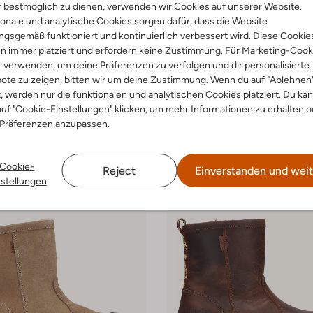
 bestmöglich zu dienen, verwenden wir Cookies auf unserer Website.
onale und analytische Cookies sorgen dafür, dass die Website
gsgemäß funktioniert und kontinuierlich verbessert wird. Diese Cookie
n immer platziert und erfordern keine Zustimmung. Für Marketing-Cook
-50%
r verwenden, um deine Präferenzen zu verfolgen und dir personalisierte
ote zu zeigen, bitten wir um deine Zustimmung. Wenn du auf "Ablehnen
Develab
ots
Schnürboots
t, werden nur die funktionalen und analytischen Cookies platziert. Du ka
99
Ab
€ 49,99
uf "Cookie-Einstellungen" klicken, um mehr Informationen zu erhalten o
 Präferenzen anzupassen.
Cookie-
Reject
Einverstanden und weit
nstellungen