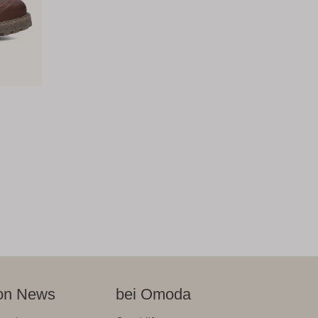
on News
bei Omoda