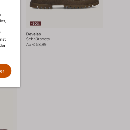
s
ies,
-30%
"
Develab
Schnürboots
nnst
Ab
€ 58,99
der
er