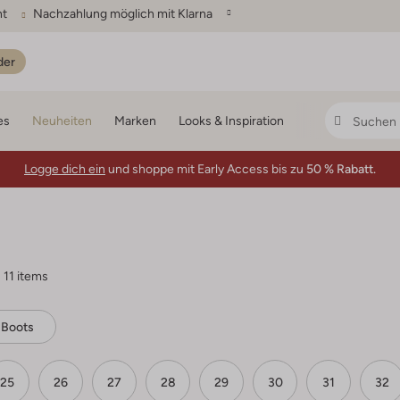
ht
Nachzahlung möglich mit Klarna
der
es
Neuheiten
Marken
Looks & Inspiration
Logge dich ein
und shoppe mit Early Access bis zu
50 % Rabatt.
11 items
 Boots
25
26
27
28
29
30
31
32