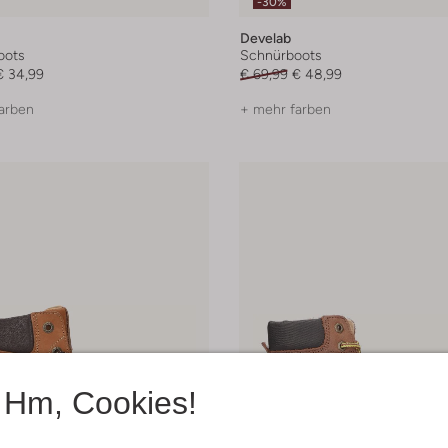
-30%
Develab
oots
Schnürboots
€ 34,99
€ 69,99
€ 48,99
arben
+ mehr farben
Hm, Cookies!