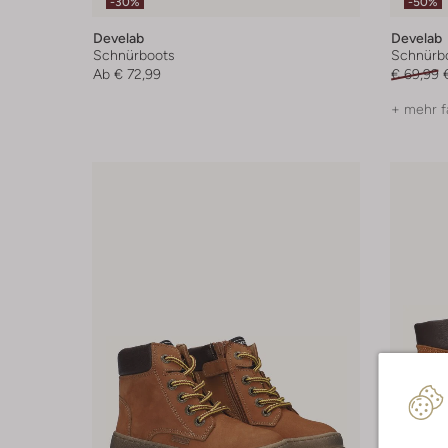
-30%
-50%
Develab
Develab
Schnürboots
Schnürb
Ab
€ 72,99
€ 69,99
+ mehr f