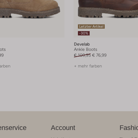
Letzter Artikel
-30%
Develab
ots
Ankle Boots
99
€ 109,95
€ 76,99
arben
+ mehr farben
nservice
Account
Fashi