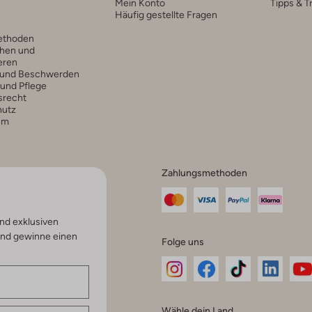
Mein Konto
Tipps & T
Häufig gestellte Fragen
ethoden
hen und
eren
 und Beschwerden
 und Pflege
srecht
hutz
um
Zahlungsmethoden
nd exklusiven
und gewinne einen
Folge uns
Omoda
Omoda
Omoda
Omoda
Om
Wähle dein Land