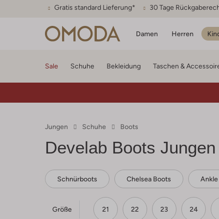
Gratis standard Lieferung*
30 Tage Rückgaberec
Damen
Herren
Kin
Sale
Schuhe
Bekleidung
Taschen & Accessoir
Jungen
Schuhe
Boots
Develab
Boots Jungen
Schnürboots
Chelsea Boots
Ankle
Größe
21
22
23
24