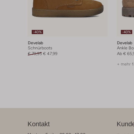
-40%
-40%
Develab
Develab
Schnürboots
Ankle Bo
€ 79,95
€ 47,99
Ab
€ 65,
+ mehr f
Kontakt
Kunde