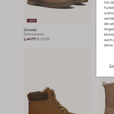
Um dir
Funkti
ordnun
werde
-40%
-20%
die wi
Angeb
Develab
Develab
Schnürboots
Ankle Bo
klicks
€ 89,99
€ 53,99
Ab
€ 83,
auch a
deine
Ei