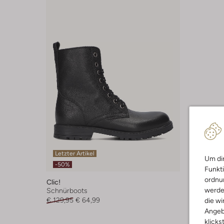
Letzter Artikel
Um dir
-50%
Funkti
ordnun
Clic!
werde
Schnürboots
€ 129,95
€ 64,99
die wi
Angeb
klicks