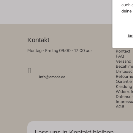
auch a
deine
Ei
Kontakt
Kunde
Montag - Freitag 09:00 - 17:00 uur
Kontakt
FAQ
Versand
Bezahlm
Umtausc
Retourni
info@omoda.de
Garantie
Kleidung
Widerruf
Datensc
Impress
AGB
Lass uns in Kontakt bleiben