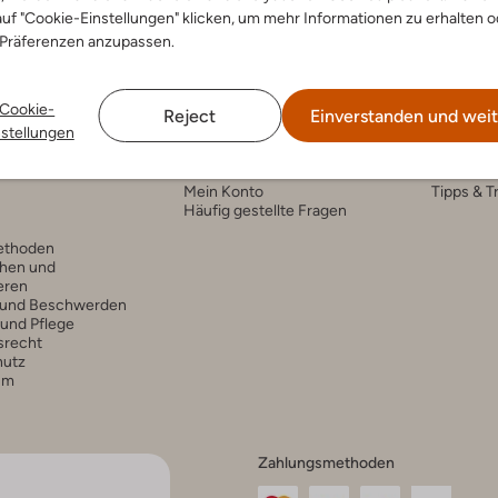
uf "Cookie-Einstellungen" klicken, um mehr Informationen zu erhalten o
 Präferenzen anzupassen.
Cookie-
Reject
Einverstanden und weit
nstellungen
nservice
Account
Fashi
Mein Konto
Tipps & T
Häufig gestellte Fragen
ethoden
hen und
eren
 und Beschwerden
 und Pflege
srecht
hutz
um
Zahlungsmethoden