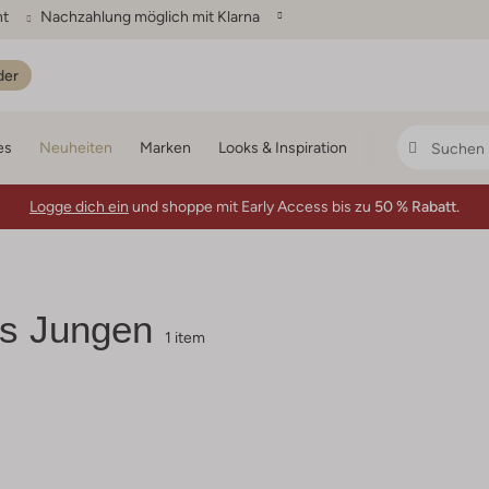
ht
Nachzahlung möglich mit Klarna
der
es
Neuheiten
Marken
Looks & Inspiration
Logge dich ein
und shoppe mit Early Access bis zu
50 % Rabatt.
s Jungen
1 item