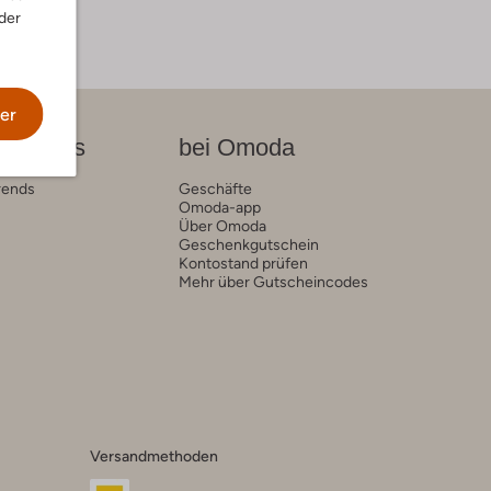
der
er
on News
bei Omoda
rends
Geschäfte
Omoda-app
Über Omoda
Geschenkgutschein
Kontostand prüfen
Mehr über Gutscheincodes
Versandmethoden