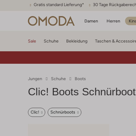
Gratis standard Lieferung*
30 Tage Rückgaberec
Damen
Herren
Kin
Sale
Schuhe
Bekleidung
Taschen & Accessoir
Jungen
Schuhe
Boots
Clic!
Boots Schnürboot
Clic!
Schnürboots