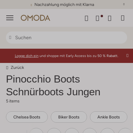
Nachzahlung möglich mit Klarna
Menü
Logge dich ein
und shoppe mit Early Access bis zu
50 % Rabatt.
Zurück
Pinocchio
Boots
Schnürboots Jungen
5 items
Chelsea Boots
Biker Boots
Ankle Boots