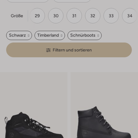
Größe
27
28
29
30
31
32
33
34
Schwarz
Timberland
Schnürboots
Filtern und sortieren