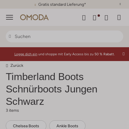
30 Tage Rückgaberecht
Menü
Logge dich ein
und shoppe mit Early Access bis zu
50 % Rabatt.
Zurück
Timberland
Boots
Schnürboots Jungen
Schwarz
3 items
Chelsea Boots
Ankle Boots