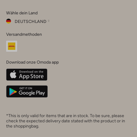
Omoda
Omoda
Omoda
Omoda
Omoda
Wähle dein Land
Instagram
Facebook
TikTok
LinkedIn
YouTube
DEUTSCHLAND
Wähle
Versandmethoden
dein
Schließ
Land
Nederland
België
(Nederlands)
Download onze Omoda app
Belgique
(Français)
Deutschland
*This is only valid for items that are in stock. To be sure, please
check the expected delivery date stated with the product or in
the shoppingbag.