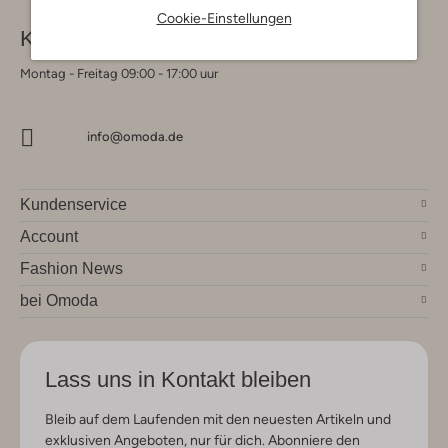
Cookie-Einstellungen
Kontakt
Montag - Freitag 09:00 - 17:00 uur
info@omoda.de
Kundenservice
Account
Fashion News
bei Omoda
Lass uns in Kontakt bleiben
Bleib auf dem Laufenden mit den neuesten Artikeln und
exklusiven Angeboten, nur für dich. Abonniere den