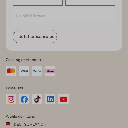
Jetzt einschreiben
Zahlungsmethoden
Folge uns
Omoda
Omoda
Omoda
Omoda
Omoda
Wähle dein Land
Instagram
Facebook
TikTok
LinkedIn
YouTube
DEUTSCHLAND