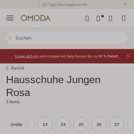
30 Tage Rückgaberecht
Menü
Logge dich ein
und shoppe mit Early Access bis zu
50 % Rabatt.
Zurück
Hausschuhe Jungen
Rosa
3 items
Größe
21
22
23
24
25
26
27