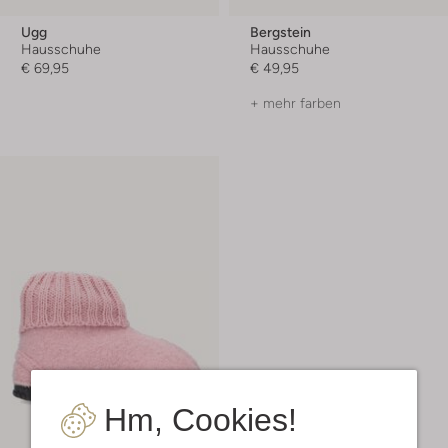
Ugg
Bergstein
Hausschuhe
Hausschuhe
€ 69,95
€ 49,95
+ mehr farben
Hm, Cookies!