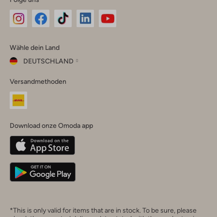
Omoda
Omoda
Omoda
Omoda
Omoda
Wähle dein Land
Instagram
Facebook
TikTok
LinkedIn
YouTube
DEUTSCHLAND
Wähle
Versandmethoden
dein
Schließ
Land
Nederland
België
(Nederlands)
Download onze Omoda app
Belgique
(Français)
Deutschland
*This is only valid for items that are in stock. To be sure, please