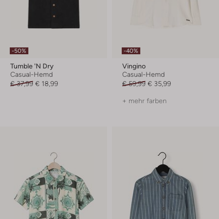
-50%
-40%
Tumble 'n Dry
Vingino
Casual-Hemd
Casual-Hemd
€ 37,99
€ 18,99
€ 59,99
€ 35,99
+ mehr farben