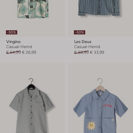
-50%
-50%
Vingino
Les Deux
Casual-Hemd
Casual-Hemd
€ 54,99
€ 26,99
€ 68,99
€ 33,99