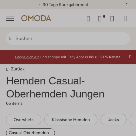
30 Tage Rückgaberecht
Menü
Logge dich ein
und shoppe mit Early Access bis zu
50 % Rabatt.
Zurück
Hemden Casual-
Oberhemden Jungen
66 items
Overshirts
Klassische Hemden
Jacks
Casual-Oberhemden