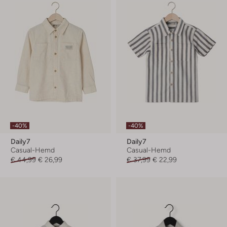
-40%
-40%
Daily7
Daily7
Casual-Hemd
Casual-Hemd
€ 44,99
€ 26,99
€ 37,99
€ 22,99