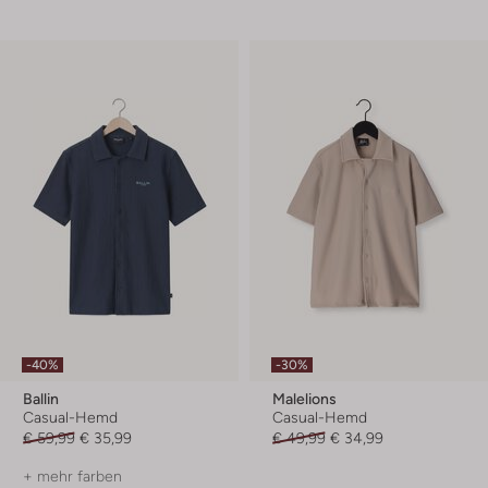
-40%
-30%
Ballin
Malelions
Casual-Hemd
Casual-Hemd
€ 59,99
€ 35,99
€ 49,99
€ 34,99
+ mehr farben