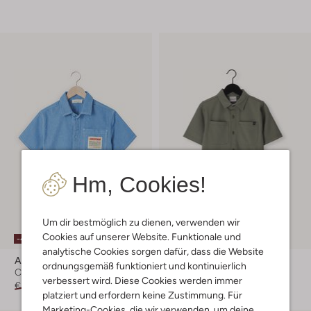
Hm, Cookies!
Um dir bestmöglich zu dienen, verwenden wir
Cookies auf unserer Website. Funktionale und
-40%
-50%
analytische Cookies sorgen dafür, dass die Website
American Vintage
Retour
ordnungsgemäß funktioniert und kontinuierlich
Casual-Hemd
Casual-Hemd
verbessert wird. Diese Cookies werden immer
€ 89,99
€ 53,99
€ 49,99
€ 24,99
platziert und erfordern keine Zustimmung. Für
Marketing-Cookies, die wir verwenden, um deine