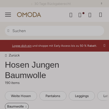
30 Tage Rückgaberecht
Menü
Logge dich ein
und shoppe mit Early Access bis zu
50 % Rabatt.
Zurück
Hosen Jungen
Baumwolle
190 items
Weite Hosen
Pantalons
Leggings
Lat
Baumwolle