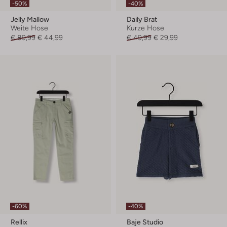
-50%
-40%
Jelly Mallow
Daily Brat
Weite Hose
Kurze Hose
€ 89,99
€ 44,99
€ 49,99
€ 29,99
-60%
-40%
Rellix
Baje Studio