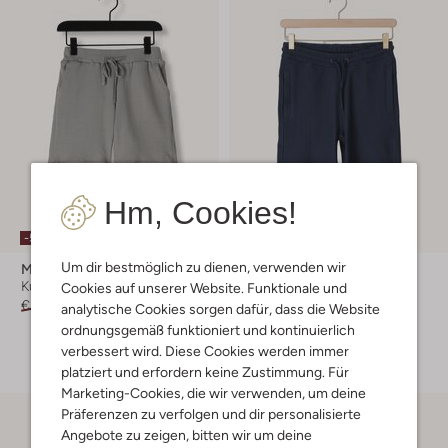
Hm, Cookies!
-50%
-40%
Um dir bestmöglich zu dienen, verwenden wir
Mr. Loutre
Ballin
Kurze Hose
Kurze Hose
Cookies auf unserer Website. Funktionale und
€ 44,99
€ 21,99
€ 69,99
€ 41,99
analytische Cookies sorgen dafür, dass die Website
ordnungsgemäß funktioniert und kontinuierlich
+ mehr farben
verbessert wird. Diese Cookies werden immer
platziert und erfordern keine Zustimmung. Für
Marketing-Cookies, die wir verwenden, um deine
Präferenzen zu verfolgen und dir personalisierte
Angebote zu zeigen, bitten wir um deine