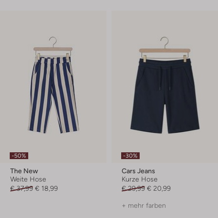
-50%
-30%
The New
Cars Jeans
Weite Hose
Kurze Hose
€ 37,99
€ 18,99
€ 29,99
€ 20,99
+ mehr farben