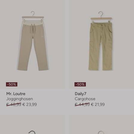
-50%
-50%
Mr. Loutre
Daily7
Jogginghosen
Cargohose
€ 48,99
€ 23,99
€ 44,99
€ 21,99