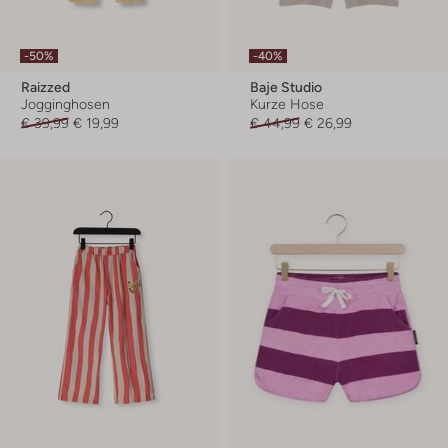
-50%
-40%
Raizzed
Baje Studio
Jogginghosen
Kurze Hose
€ 39,99
€ 19,99
€ 44,99
€ 26,99