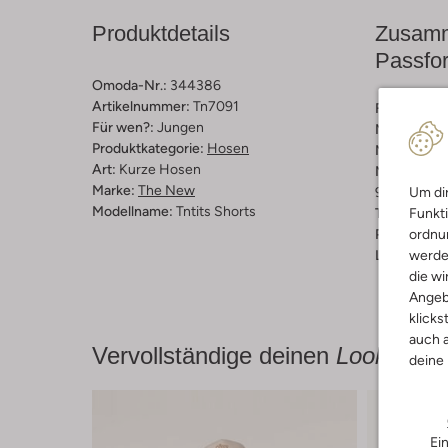
Produktdetails
Zusamm
Passfo
Omoda-Nr.:
344386
Artikelnummer:
Tn7091
Farbe :
Bei
Für wen?:
Jungen
Muster:
Ge
Produktkategorie:
Hosen
Material:
Sw
Art:
Kurze Hosen
Materiaalp
Marke:
The New
95 % Katoen
Um dir
Modellname:
Tntits Shorts
Taillenhöhe
Funkti
Passform:
L
ordnun
Länge:
Kur
werde
die wi
Angeb
klicks
auch a
Vervollständige deinen
Look
deine
Ei