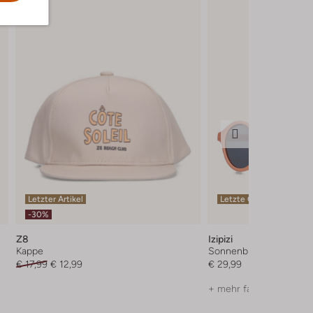
Letzter Artikel
Letzte Größen
-30%
Z8
Izipizi
Kappe
Sonnenbrillen
€ 17,99
€ 12,99
€ 29,99
+ mehr farben