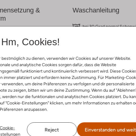
ensetzung &
Waschanleitung
rm
bei 30 Grad normal Schon
ge
Max. 110 °C
Hm, Cookies!
rade
Nicht in den Trockner
eatstoff
ercentages:
Nicht chemisch Reinigen
, 5 % Elastaan
 bestmöglich zu dienen, verwenden wir Cookies auf unserer Website.
Nicht Bleichen
:
Normale Taille
onale und analytische Cookies sorgen dafür, dass die Website
ocker
gsgemäß funktioniert und kontinuierlich verbessert wird. Diese Cookie
z
n immer platziert und erfordern keine Zustimmung. Für Marketing-Cook
r verwenden, um deine Präferenzen zu verfolgen und dir personalisierte
ote zu zeigen, bitten wir um deine Zustimmung. Wenn du auf "Ablehnen
t, werden nur die funktionalen und analytischen Cookies platziert. Du ka
uf "Cookie-Einstellungen" klicken, um mehr Informationen zu erhalten o
 Präferenzen anzupassen.
Cookie-
Reject
Einverstanden und weit
nstellungen