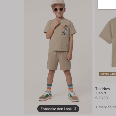
Letzte Grö
The New
T-shirt
€ 26,99
+ mehr farb
Entdecke den Look