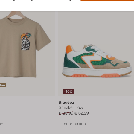
ßen
-30%
Braqeez
Sneaker Low
€ 89,99
€ 62,99
en
+ mehr farben