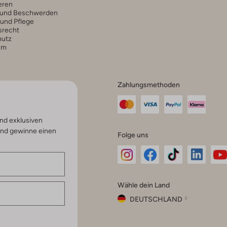
eren
 und Beschwerden
 und Pflege
srecht
hutz
um
Zahlungsmethoden
nd exklusiven
und gewinne einen
Folge uns
Omoda
Omoda
Omoda
Omoda
Om
Wähle dein Land
Instagram
Facebook
TikTok
LinkedI
Yo
DEUTSCHLAND
Wähle
dein
Schließ