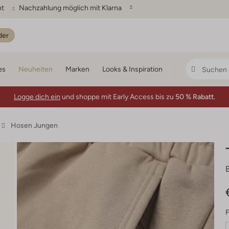
ht
Nachzahlung möglich mit Klarna
der
es
Neuheiten
Marken
Looks & Inspiration
Logge dich ein
und shoppe mit Early Access bis zu
50 % Rabatt.
Hosen Jungen
F