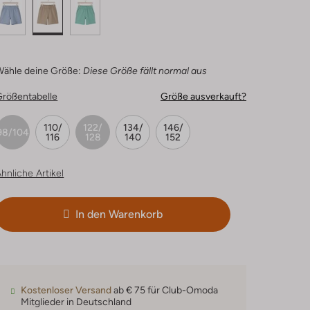
Wähle deine Größe:
Diese Größe fällt normal aus
Größentabelle
Größe ausverkauft?
110/
122/
134/
146/
98/104
116
128
140
152
hnliche Artikel
In den Warenkorb
Kostenloser Versand
ab € 75 für Club-Omoda
Mitglieder in Deutschland