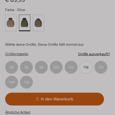
Farbe :
Olive
Wähle deine Größe:
Diese Größe fällt normal aus
Größentabelle
Größe ausverkauft?
86
92
98
104
110
116
122
128
134
In den Warenkorb
Ähnliche Artikel