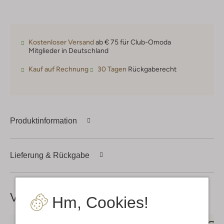
Kostenloser Versand
ab € 75 für Club-Omoda
Mitglieder in Deutschland
Kauf auf Rechnung
30 Tagen
Rückgaberecht
Produktinformation
Lieferung & Rückgabe
Vervollständige deinen
Look
Hm, Cookies!