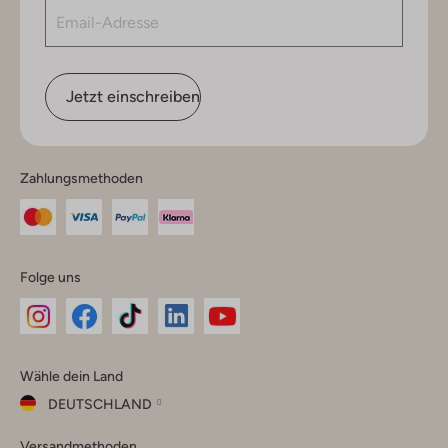
Jetzt einschreiben
Zahlungsmethoden
Folge uns
Omoda
Omoda
Omoda
Omoda
Omoda
Wähle dein Land
Instagram
Facebook
TikTok
LinkedIn
YouTube
DEUTSCHLAND
Wähle
Versandmethoden
dein