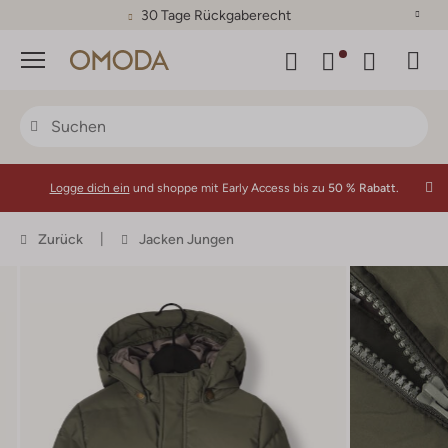
30 Tage Rückgaberecht
Menü
Logge dich ein
und shoppe mit Early Access bis zu
50 % Rabatt.
Zurück
Jacken Jungen