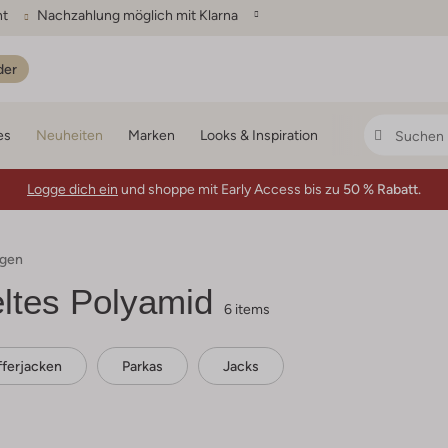
ht
Nachzahlung möglich mit Klarna
der
es
Neuheiten
Marken
Looks & Inspiration
Logge dich ein
und shoppe mit Early Access bis zu
50 % Rabatt.
ngen
ltes Polyamid
6 items
fferjacken
Parkas
Jacks