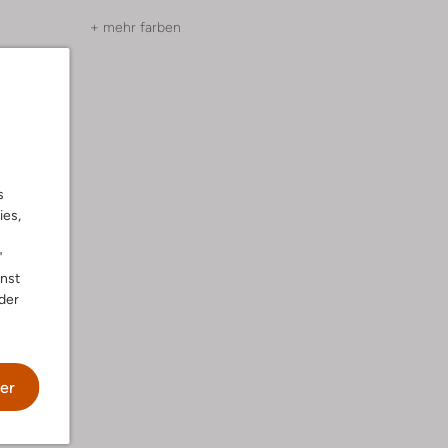
+ mehr farben
s
ies,
"
nnst
der
er