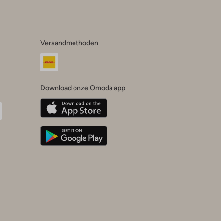
Versandmethoden
Download onze Omoda app
oda
n
uTube