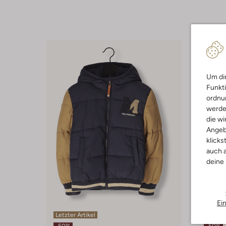
Um dir
Funkti
ordnun
werde
die wi
Angeb
klicks
auch a
deine
Ei
Letzter Artikel
Letzter