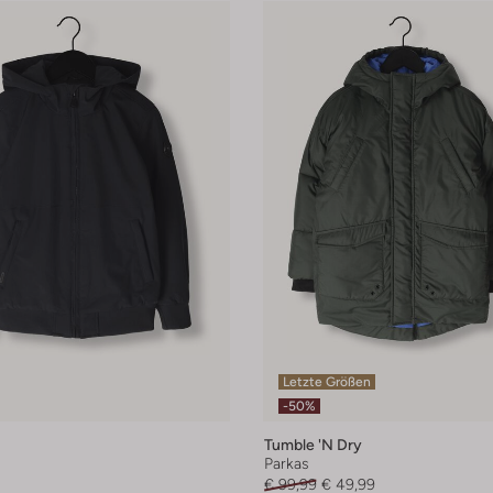
Letzte Größen
-50%
Tumble 'n Dry
Parkas
€ 99,99
€ 49,99