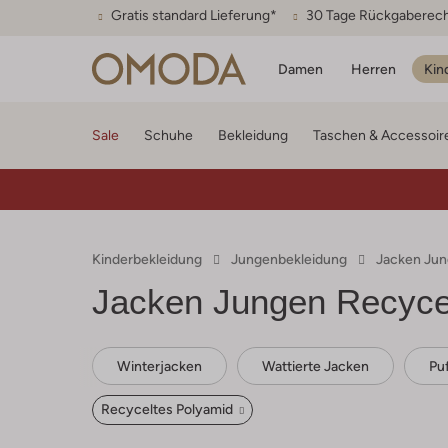
Gratis standard Lieferung*
30 Tage Rückgaberec
Damen
Herren
Kin
Sale
Schuhe
Bekleidung
Taschen & Accessoir
Kinderbekleidung
Jungenbekleidung
Jacken Ju
Jacken Jungen Recyce
Winterjacken
Wattierte Jacken
Pu
Recyceltes Polyamid