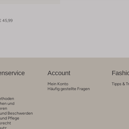
€ 45,99
nservice
Account
Fashi
Mein Konto
Tipps & T
Häufig gestellte Fragen
ethoden
hen und
eren
 und Beschwerden
 und Pflege
srecht
hutz