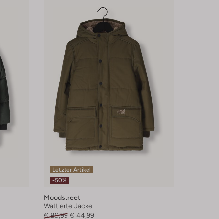
Letzter Artikel
-50%
Moodstreet
Wattierte Jacke
€ 89,99
€ 44,99