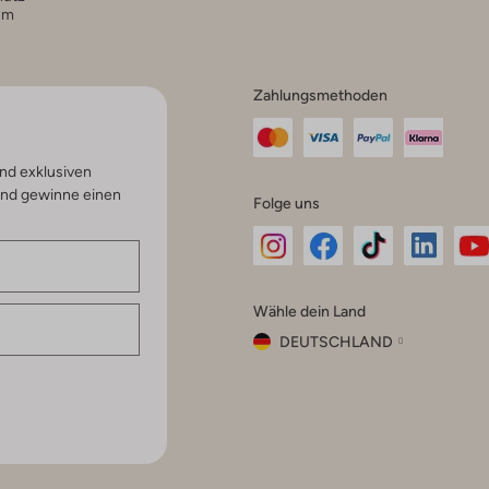
um
Zahlungsmethoden
nd exklusiven
und gewinne einen
Folge uns
Omoda
Omoda
Omoda
Omoda
Om
Wähle dein Land
Instagram
Facebook
TikTok
LinkedI
Yo
DEUTSCHLAND
Wähle
dein
Schließ
Land
Nederland
België
(Nederlands)