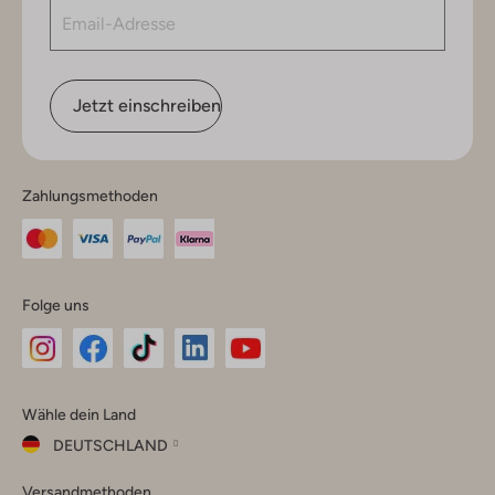
Jetzt einschreiben
Zahlungsmethoden
Folge uns
Omoda
Omoda
Omoda
Omoda
Omoda
Wähle dein Land
Instagram
Facebook
TikTok
LinkedIn
YouTube
DEUTSCHLAND
Wähle
Versandmethoden
dein