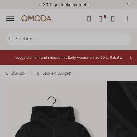
30 Tage Rückgaberecht
Menü
Logge dich ein
und shoppe mit Early Access bis zu
50 % Rabatt.
Zurück
Jacken Jungen