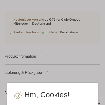
Kostenloser Versand
ab € 75 für Club-Omoda
Mitglieder in Deutschland
Kauf auf Rechnung
30 Tagen
Rückgaberecht
Produktinformation
Lieferung & Rückgabe
Vervollständige deinen
Look
Hm, Cookies!