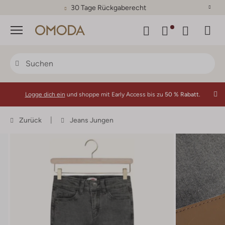
30 Tage Rückgaberecht
Menü
Logge dich ein
und shoppe mit Early Access bis zu
50 % Rabatt.
Zurück
Jeans Jungen