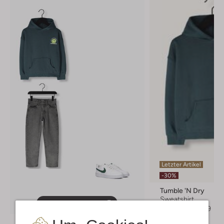
Letzter Artikel
-30%
Tumble 'n Dry
Sweatshirt
Entdecke den Look
€ 49,99
€ 34,99