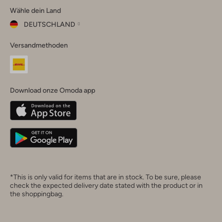
Wähle dein Land
Instagram
Facebook
TikTok
LinkedIn
YouTube
DEUTSCHLAND
Wähle
Versandmethoden
dein
Schließ
Land
Nederland
België
(Nederlands)
Download onze Omoda app
Belgique
(Français)
Deutschland
*This is only valid for items that are in stock. To be sure, please
check the expected delivery date stated with the product or in
the shoppingbag.