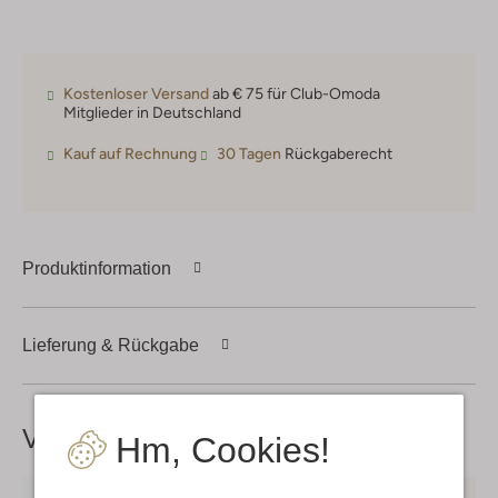
Kostenloser Versand
ab € 75 für Club-Omoda
Mitglieder in Deutschland
Kauf auf Rechnung
30 Tagen
Rückgaberecht
Produktinformation
Lieferung & Rückgabe
Vervollständige deinen
Look
Hm, Cookies!