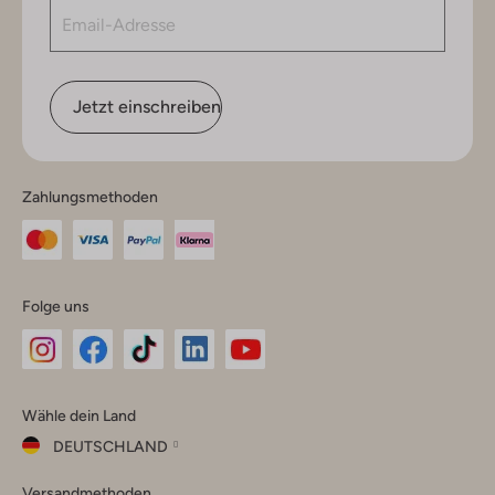
Jetzt einschreiben
Zahlungsmethoden
Folge uns
Omoda
Omoda
Omoda
Omoda
Omoda
Wähle dein Land
Instagram
Facebook
TikTok
LinkedIn
YouTube
DEUTSCHLAND
Wähle
Versandmethoden
dein