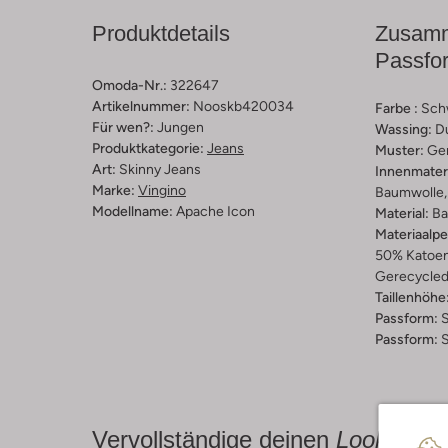
Produktdetails
Zusamm
Passfo
Omoda-Nr.:
322647
Artikelnummer:
Nooskb420034
Farbe :
Sch
Für wen?:
Jungen
Wassing:
D
Produktkategorie:
Jeans
Muster:
Ge
Art:
Skinny Jeans
Innenmateri
Marke:
Vingino
Baumwolle, 
Modellname:
Apache Icon
Material:
Ba
Materiaalp
50% Katoen
Gerecycled
Taillenhöhe
Passform:
S
Passform:
S
Vervollständige deinen
Look