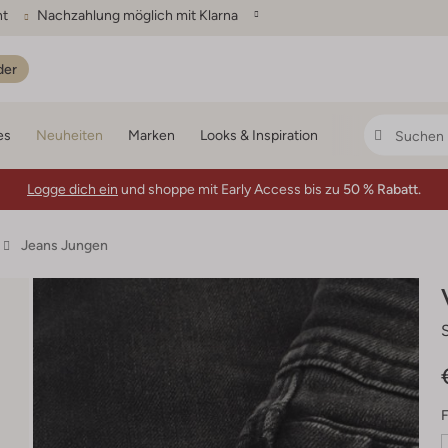
ht
Nachzahlung möglich mit Klarna
der
es
Neuheiten
Marken
Looks & Inspiration
Logge dich ein
und shoppe mit Early Access bis zu
50 % Rabatt.
Jeans Jungen
F