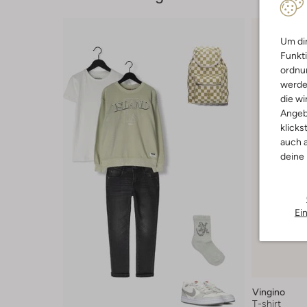
Um dir
Funkti
ordnun
werde
die wi
Angeb
klicks
auch a
deine
Ei
Vingino
T-shirt