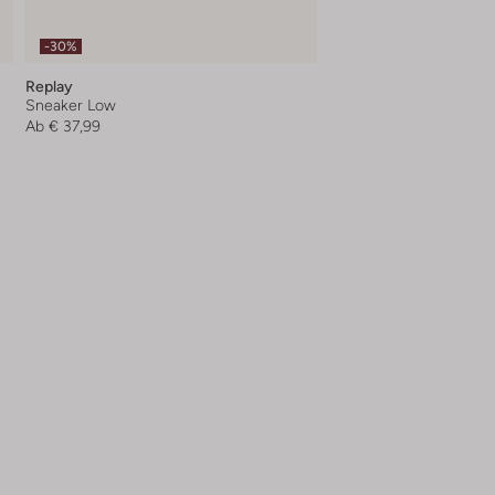
-30%
Replay
Sneaker Low
Ab
€ 37,99