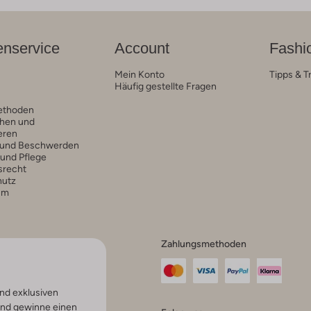
nservice
Account
Fashi
Mein Konto
Tipps & T
Häufig gestellte Fragen
ethoden
hen und
eren
 und Beschwerden
 und Pflege
srecht
hutz
um
Zahlungsmethoden
nd exklusiven
und gewinne einen