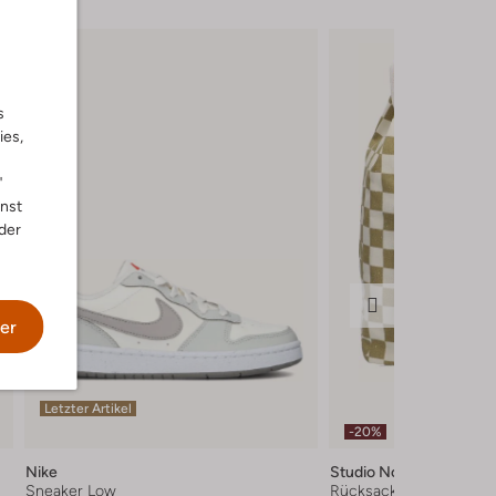
s
ies,
"
nnst
der
er
Letzter Artikel
-20%
Nike
Studio Noos
Sneaker Low
Rücksacke