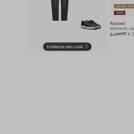
Letzter Art
-50%
Raizzed
Wattierte Ja
€ 109,99
€ 
Entdecke den Look