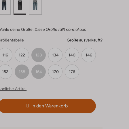
Wähle deine Größe:
Diese Größe fällt normal aus
Größentabelle
Größe ausverkauft?
116
122
128
134
140
146
152
158
164
170
176
hnliche Artikel
In den Warenkorb