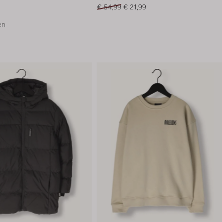
€ 54,99
€ 21,99
en