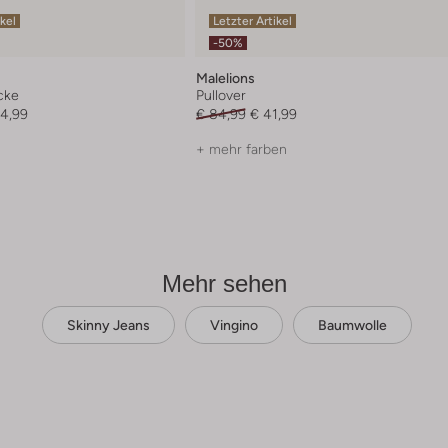
ikel
Letzter Artikel
-50%
Malelions
cke
Pullover
54,99
€ 84,99
€ 41,99
+ mehr farben
Mehr sehen
Skinny Jeans
Vingino
Baumwolle