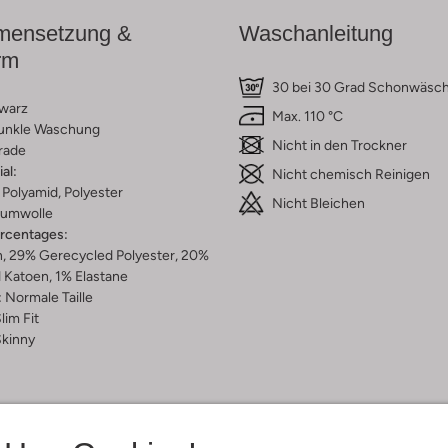
ensetzung &
Waschanleitung
rm
30 bei 30 Grad Schonwäsc
warz
Max. 110 °C
unkle Waschung
Nicht in den Trockner
rade
al:
Nicht chemisch Reinigen
Polyamid, Polyester
Nicht Bleichen
umwolle
ercentages:
, 29% Gerecycled Polyester, 20%
 Katoen, 1% Elastane
:
Normale Taille
lim Fit
kinny