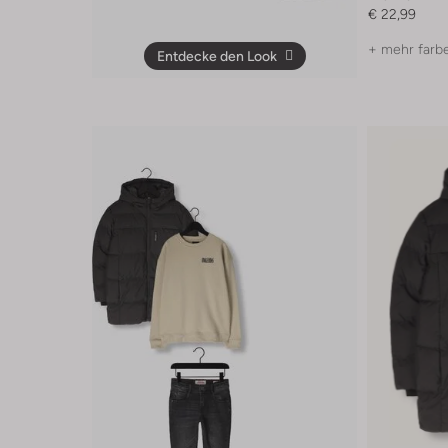
€ 22,99
+ mehr farb
Entdecke den Look