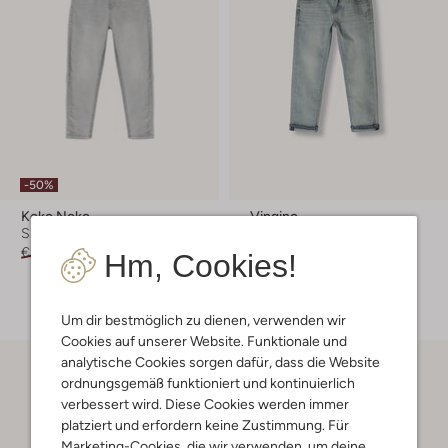
-50%
Koko Noko
Vingino
Slim Fit Jeans
Slim Fit Jeans
€ 34,99
€ 16,99
€ 59,99
Hm, Cookies!
+ mehr farben
Um dir bestmöglich zu dienen, verwenden wir
Cookies auf unserer Website. Funktionale und
analytische Cookies sorgen dafür, dass die Website
ordnungsgemäß funktioniert und kontinuierlich
verbessert wird. Diese Cookies werden immer
platziert und erfordern keine Zustimmung. Für
Marketing-Cookies, die wir verwenden, um deine