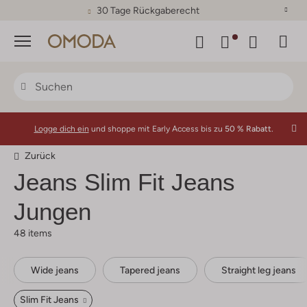
30 Tage Rückgaberecht
Menü
Logge dich ein
und shoppe mit Early Access bis zu
50 % Rabatt.
Zurück
Jeans Slim Fit Jeans
Jungen
48 items
Wide jeans
Tapered jeans
Straight leg jeans
Slim Fit Jeans