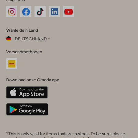
Omoda
Omoda
Omoda
Omoda
Omoda
Wähle dein Land
Instagram
Facebook
TikTok
LinkedIn
YouTube
DEUTSCHLAND
Wähle
Versandmethoden
dein
Schließ
Land
Nederland
België
(Nederlands)
Download onze Omoda app
Belgique
(Français)
Deutschland
*This is only valid for items that are in stock. To be sure, please