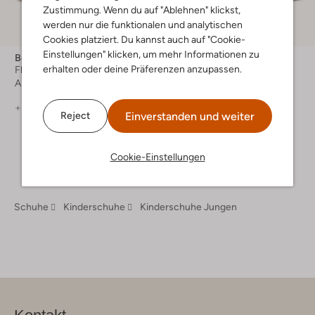
Zustimmung. Wenn du auf "Ablehnen" klickst,
Letzter Artikel
werden nur die funktionalen und analytischen
-50%
Cookies platziert. Du kannst auch auf "Cookie-
Einstellungen" klicken, um mehr Informationen zu
Boss Kids
Boss Kids
erhalten oder deine Präferenzen anzupassen.
Flache Sandalen
Sandalen
Ab
€ 44,99
€ 34,99
€ 16,99
+ mehr farben
Einverstanden und weiter
Reject
Cookie-Einstellungen
Schuhe
Kinderschuhe
Kinderschuhe Jungen