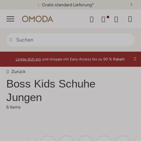
Gratis standard Lieferung*
Menü
Logge dich ein
und shoppe mit Early Access bis zu
50 % Rabatt.
Zurück
Boss Kids
Schuhe
Jungen
6 items