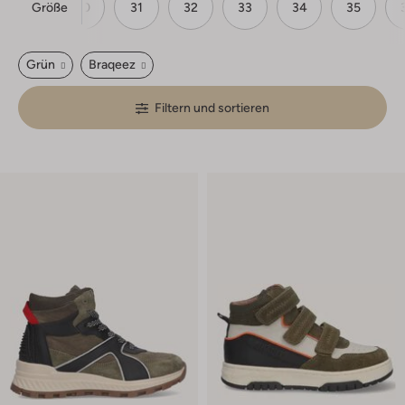
Größe
28
30
31
32
33
34
35
Grün
Braqeez
Filtern und sortieren