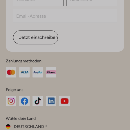
Jetzt einschreiben
Zahlungsmethoden
Folge uns
Omoda
Omoda
Omoda
Omoda
Omoda
Wähle dein Land
Instagram
Facebook
TikTok
LinkedIn
YouTube
DEUTSCHLAND