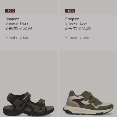
-30%
-30%
Braqeez
Braqeez
Sneaker High
Sneaker Low
€ 89,99
€ 62,99
€ 79,95
€ 55,99
+ mehr farben
+ mehr farben