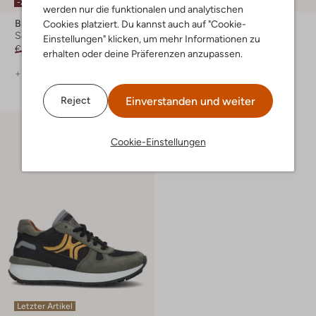
-20%
-30%
werden nur die funktionalen und analytischen
Braqeez
Braqeez
Cookies platziert. Du kannst auch auf "Cookie-
Sandalen
Sneaker Low
Einstellungen" klicken, um mehr Informationen zu
€ 59,95
€ 47,99
€ 99,95
€ 69,99
erhalten oder deine Präferenzen anzupassen.
+ mehr farben
Einverstanden und weiter
Reject
Cookie-Einstellungen
Letzter Artikel