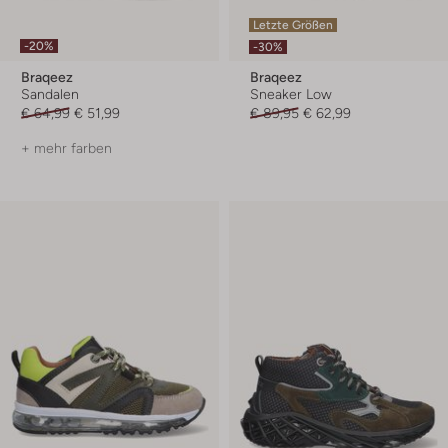
Letzte Größen
-20%
-30%
Braqeez
Braqeez
Sandalen
Sneaker Low
€ 64,99
€ 51,99
€ 89,95
€ 62,99
+ mehr farben