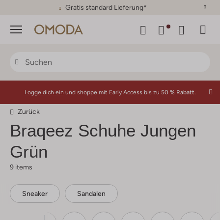
30 Tage Rückgaberecht
Menü
Logge dich ein
und shoppe mit Early Access bis zu
50 % Rabatt.
Zurück
Braqeez
Schuhe Jungen
Grün
9 items
Sneaker
Sandalen