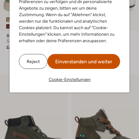
Präferenzen zu verfolgen und dir personalisierte
Angebote zu zeigen, bitten wir um deine
Zustimmung. Wenn du auf "Ablehnen" klickst,
Letzte Größen
Letzter Artikel
werden nur die funktionalen und analytischen
-30%
-30%
Cookies platziert. Du kannst auch auf "Cookie-
Einstellungen" klicken, um mehr Informationen zu
Bunniesjr
Bunniesjr
erhalten oder deine Präferenzen anzupassen.
Sneaker
Sneaker High
€ 59,99
€ 41,99
€ 59,95
€ 41,99
+ mehr farben
Einverstanden und weiter
Reject
Cookie-Einstellungen