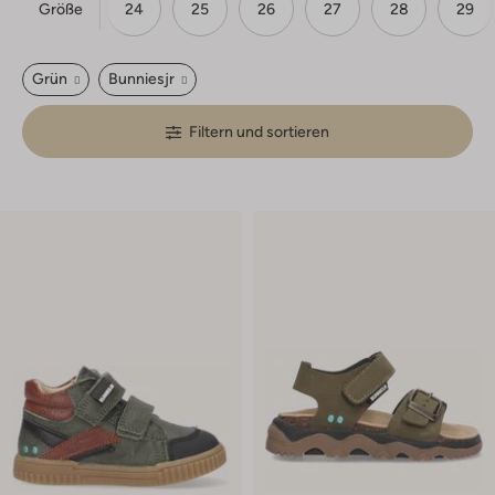
Größe
22
23
24
25
26
27
28
29
Grün
Bunniesjr
Filtern und sortieren