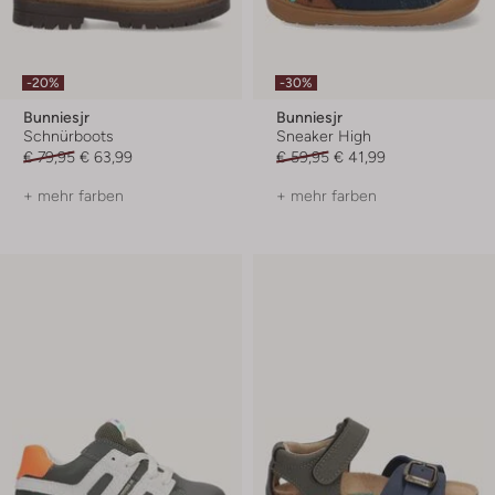
-20%
-30%
Bunniesjr
Bunniesjr
Schnürboots
Sneaker High
€ 79,95
€ 63,99
€ 59,95
€ 41,99
+ mehr farben
+ mehr farben