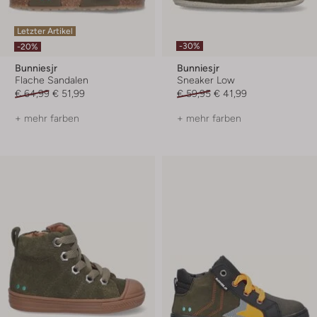
Letzter Artikel
-30%
-20%
Bunniesjr
Bunniesjr
Flache Sandalen
Sneaker Low
€ 64,99
€ 51,99
€ 59,95
€ 41,99
+ mehr farben
+ mehr farben