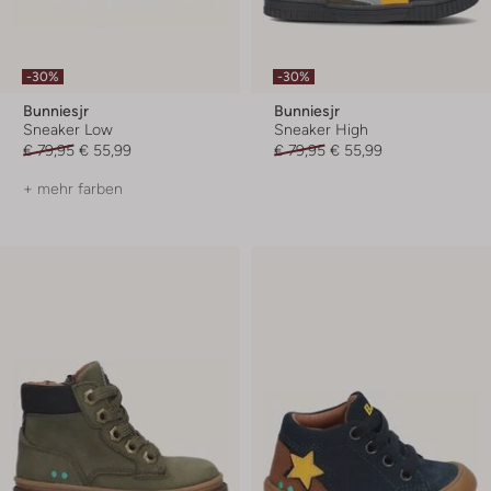
-30%
-30%
Bunniesjr
Bunniesjr
Sneaker Low
Sneaker High
€ 79,95
€ 55,99
€ 79,95
€ 55,99
+ mehr farben