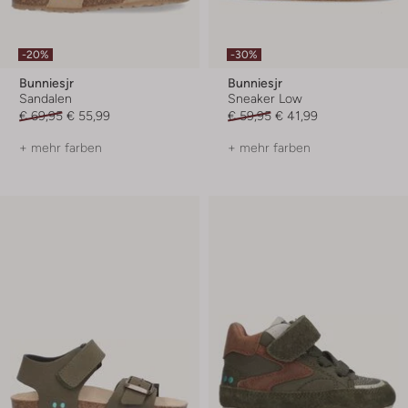
-20%
-30%
Bunniesjr
Bunniesjr
Sandalen
Sneaker Low
€ 69,95
€ 55,99
€ 59,95
€ 41,99
+ mehr farben
+ mehr farben