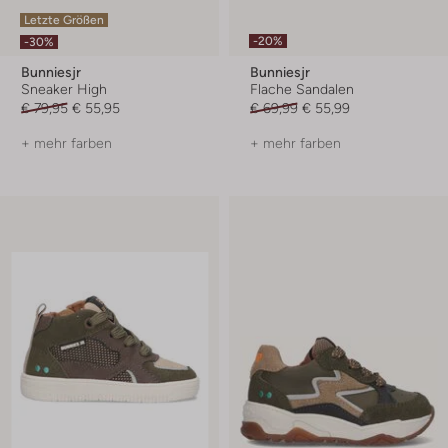
Letzte Größen
-20%
-30%
Bunniesjr
Bunniesjr
Sneaker High
Flache Sandalen
€ 79,95
€ 55,95
€ 69,99
€ 55,99
+ mehr farben
+ mehr farben