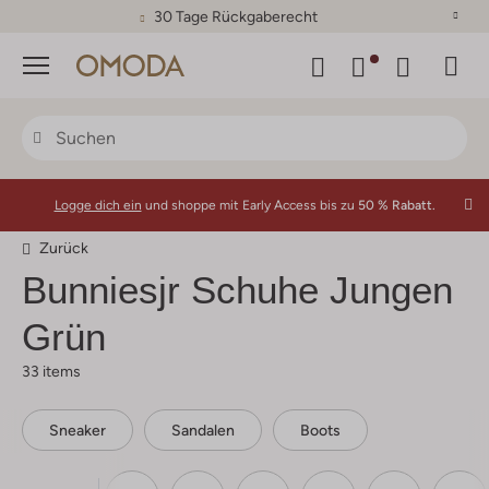
30 Tage Rückgaberecht
Menü
Logge dich ein
und shoppe mit Early Access bis zu
50 % Rabatt.
Zurück
Bunniesjr
Schuhe Jungen
Grün
33 items
Sneaker
Sandalen
Boots