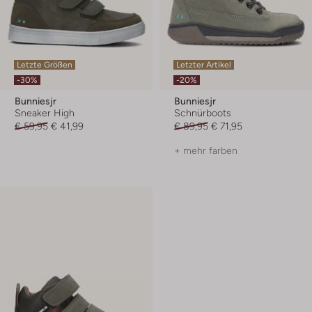
Letzte Größen
Letzter Artikel
-30%
-20%
Bunniesjr
Bunniesjr
Sneaker High
Schnürboots
€ 59,95
€ 41,99
€ 89,95
€ 71,95
+ mehr farben