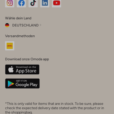
Omoda
Omoda
Omoda
Omoda
Omoda
Wähle dein Land
Instagram
Facebook
TikTok
LinkedIn
YouTube
DEUTSCHLAND
Wähle
Versandmethoden
dein
Schließ
Land
Nederland
België
(Nederlands)
Download onze Omoda app
Belgique
(Français)
Deutschland
*This is only valid for items that are in stock. To be sure, please
check the expected delivery date stated with the product or in
the shoppingbag.