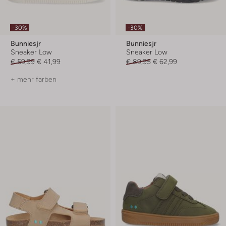
-30%
-30%
Bunniesjr
Bunniesjr
Sneaker Low
Sneaker Low
€ 59,99
€ 41,99
€ 89,95
€ 62,99
+ mehr farben