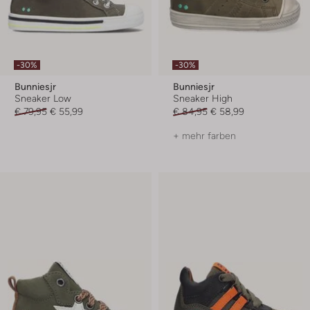
-30%
-30%
Bunniesjr
Bunniesjr
Sneaker Low
Sneaker High
€ 79,95
€ 55,99
€ 84,95
€ 58,99
+ mehr farben