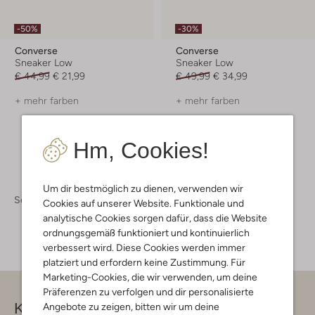
-50%
-30%
Converse
Converse
Sneaker Low
Sneaker Low
€ 44,99
€ 21,99
€ 49,99
€ 34,99
+ mehr farben
+ mehr farben
Hm, Cookies!
Um dir bestmöglich zu dienen, verwenden wir
Schuhe
Kinderschuhe
Kinderschuhe Jungen
Cookies auf unserer Website. Funktionale und
analytische Cookies sorgen dafür, dass die Website
ordnungsgemäß funktioniert und kontinuierlich
verbessert wird. Diese Cookies werden immer
platziert und erfordern keine Zustimmung. Für
Marketing-Cookies, die wir verwenden, um deine
Präferenzen zu verfolgen und dir personalisierte
Kontakt
Angebote zu zeigen, bitten wir um deine