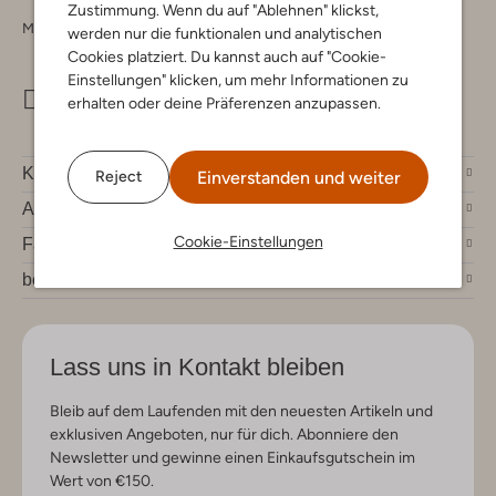
Zustimmung. Wenn du auf "Ablehnen" klickst,
Montag - Freitag 09:00 - 17:00 uur
werden nur die funktionalen und analytischen
Cookies platziert. Du kannst auch auf "Cookie-
Einstellungen" klicken, um mehr Informationen zu
info@omoda.de
erhalten oder deine Präferenzen anzupassen.
Kundenservice
Einverstanden und weiter
Reject
Account
Cookie-Einstellungen
Fashion News
bei Omoda
Lass uns in Kontakt bleiben
Bleib auf dem Laufenden mit den neuesten Artikeln und
exklusiven Angeboten, nur für dich. Abonniere den
Newsletter und gewinne einen Einkaufsgutschein im
Wert von €150.