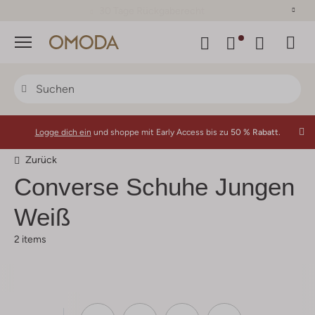
30 Tage Rückgaberecht
Menü
Logge dich ein
und shoppe mit Early Access bis zu
50 % Rabatt.
Zurück
Converse
Schuhe Jungen
Weiß
2 items